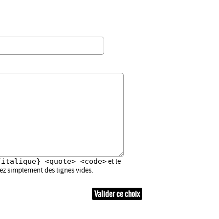
{italique} <quote> <code>
et le
sez simplement des lignes vides.