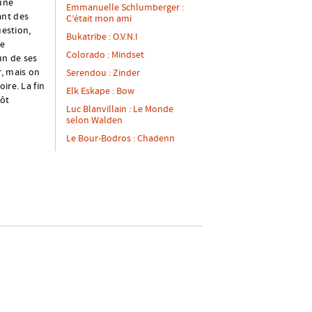
 une
Emmanuelle Schlumberger :
ant des
C’était mon ami
uestion,
Bukatribe : O.V.N.I
te
Colorado : Mindset
n de ses
r, mais on
Serendou : Zinder
ire. La fin
Elk Eskape : Bow
tôt
Luc Blanvillain : Le Monde
selon Walden
Le Bour-Bodros : Chadenn