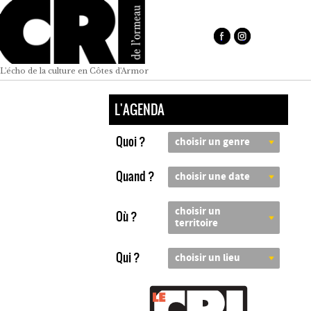
L'écho de la culture en Côtes d'Armor
L'AGENDA
Quoi ?
choisir un genre
Quand ?
choisir une date
choisir un
Où ?
territoire
Qui ?
choisir un lieu