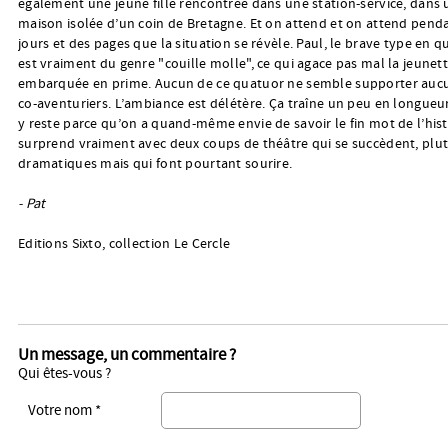
également une jeune fille rencontrée dans une station-service, dans
maison isolée d’un coin de Bretagne. Et on attend et on attend pend
jours et des pages que la situation se révèle. Paul, le brave type en q
est vraiment du genre "couille molle", ce qui agace pas mal la jeunet
embarquée en prime. Aucun de ce quatuor ne semble supporter aucu
co-aventuriers. L’ambiance est délétère. Ça traîne un peu en longueu
y reste parce qu’on a quand-même envie de savoir le fin mot de l’histo
surprend vraiment avec deux coups de théâtre qui se succèdent, plu
dramatiques mais qui font pourtant sourire.
- Pat
Editions Sixto, collection Le Cercle
Un message, un commentaire ?
Qui êtes-vous ?
Votre nom *