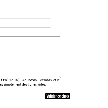
{italique} <quote> <code>
et le
sez simplement des lignes vides.