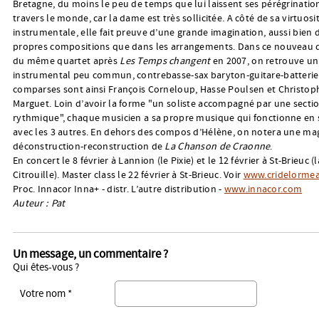
Bretagne, du moins le peu de temps que lui laissent ses pérégrinatio
travers le monde, car la dame est très sollicitée. A côté de sa virtuosi
instrumentale, elle fait preuve d’une grande imagination, aussi bien 
propres compositions que dans les arrangements. Dans ce nouveau d
du même quartet après
Les Temps changent
en 2007, on retrouve un 
instrumental peu commun, contrebasse-sax baryton-guitare-batterie
comparses sont ainsi François Corneloup, Hasse Poulsen et Christop
Marguet. Loin d’avoir la forme "un soliste accompagné par une secti
rythmique", chaque musicien a sa propre musique qui fonctionne en
avec les 3 autres. En dehors des compos d’Hélène, on notera une ma
déconstruction-reconstruction de
La Chanson de Craonne
.
En concert le 8 février à Lannion (le Pixie) et le 12 février à St-Brieuc (l
Citrouille). Master class le 22 février à St-Brieuc. Voir
www.cridelorme
Proc. Innacor Inna+ - distr. L’autre distribution -
www.innacor.com
Auteur : Pat
Un message, un commentaire ?
Qui êtes-vous ?
Votre nom *