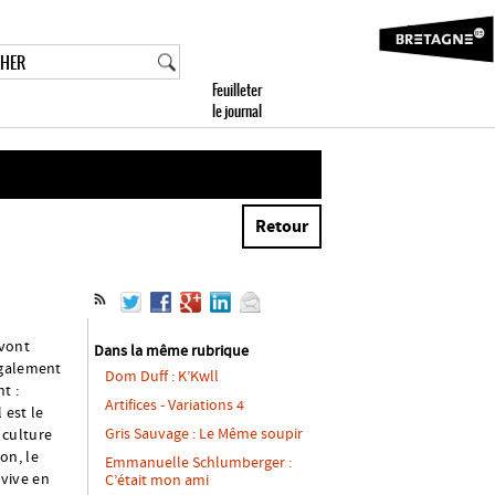
Retour
 vont
Dans la même rubrique
également
Dom Duff : K’Kwll
t :
Artifices - Variations 4
 est le
Gris Sauvage : Le Même soupir
a culture
son, le
Emmanuelle Schlumberger :
 vive en
C’était mon ami