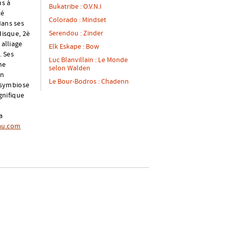
ns à
Bukatribe : O.V.N.I
té
Colorado : Mindset
dans ses
Serendou : Zinder
isque, 2è
alliage
Elk Eskape : Bow
. Ses
Luc Blanvillain : Le Monde
he
selon Walden
on
Le Bour-Bodros : Chadenn
 symbiose
gnifique
a
au.com