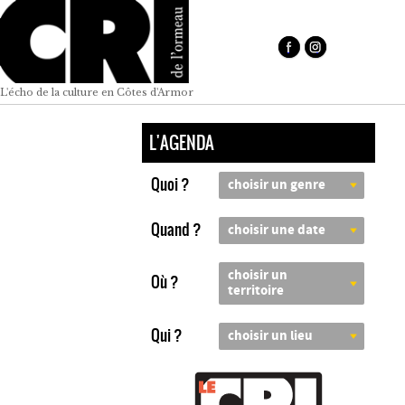
L'écho de la culture en Côtes d'Armor
L'AGENDA
Quoi ?
choisir un genre
Quand ?
choisir une date
choisir un
Où ?
territoire
Qui ?
choisir un lieu