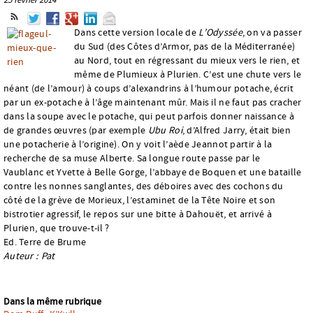
Dans cette version locale de
L’Odyssée
, on va passer
du Sud (des Côtes d’Armor, pas de la Méditerranée)
au Nord, tout en régressant du mieux vers le rien, et
même de Plumieux à Plurien. C’est une chute vers le
néant (de l’amour) à coups d’alexandrins à l’humour potache, écrit
par un ex-potache à l’âge maintenant mûr. Mais il ne faut pas cracher
dans la soupe avec le potache, qui peut parfois donner naissance à
de grandes œuvres (par exemple
Ubu Roi
, d’Alfred Jarry, était bien
une potacherie à l’origine). On y voit l’aède Jeannot partir à la
recherche de sa muse Alberte. Sa longue route passe par le
Vaublanc et Yvette à Belle Gorge, l’abbaye de Boquen et une bataille
contre les nonnes sanglantes, des déboires avec des cochons du
côté de la grève de Morieux, l’estaminet de la Tête Noire et son
bistrotier agressif, le repos sur une bitte à Dahouët, et arrivé à
Plurien, que trouve-t-il ?
Ed. Terre de Brume
Auteur : Pat
Dans la même rubrique