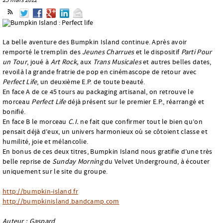
La belle aventure des Bumpkin Island continue. Après avoir
remporté le tremplin des
Jeunes Charrues
et le dispositif
Parti Pour
un Tour
, joué à
Art Rock,
aux
Trans Musicales
et autres belles dates,
revoilà la grande fratrie de pop en cinémascope de retour avec
Perfect Life
, un deuxième E.P. de toute beauté.
En face A de ce 45 tours au packaging artisanal, on retrouve le
morceau
Perfect Life
déjà présent sur le premier E.P., réarrangé et
bonifié.
En face B le morceau
C.I.
ne fait que confirmer tout le bien qu’on
pensait déjà d’eux, un univers harmonieux où se côtoient classe et
humilité, joie et mélancolie.
En bonus de ces deux titres, Bumpkin Island nous gratifie d’une très
belle reprise de
Sunday Morning
du Velvet Underground, à écouter
uniquement sur le site du groupe.
http://bumpkin-island.fr
http://bumpkinisland.bandcamp.com
Auteur : Gaspard