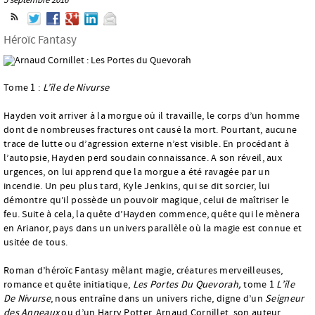
Héroïc Fantasy
Tome 1 :
L’île de Nivurse
Hayden voit arriver à la morgue où il travaille, le corps d’un homme
dont de nombreuses fractures ont causé la mort. Pourtant, aucune
trace de lutte ou d’agression externe n’est visible. En procédant à
l’autopsie, Hayden perd soudain connaissance. A son réveil, aux
urgences, on lui apprend que la morgue a été ravagée par un
incendie. Un peu plus tard, Kyle Jenkins, qui se dit sorcier, lui
démontre qu’il possède un pouvoir magique, celui de maîtriser le
feu. Suite à cela, la quête d’Hayden commence, quête qui le mènera
en Arianor, pays dans un univers parallèle où la magie est connue et
usitée de tous.
Roman d’héroïc Fantasy mêlant magie, créatures merveilleuses,
romance et quête initiatique,
Les Portes Du Quevorah,
tome 1
L’île
De Nivurse
, nous entraîne dans un univers riche, digne d’un
Seigneur
des Anneaux
ou d’un Harry Potter. Arnaud Cornillet, son auteur,