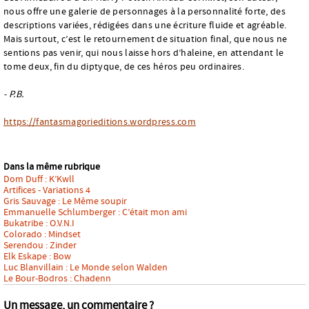
nous offre une galerie de personnages à la personnalité forte, des
descriptions variées, rédigées dans une écriture fluide et agréable.
Mais surtout, c’est le retournement de situation final, que nous ne
sentions pas venir, qui nous laisse hors d’haleine, en attendant le
tome deux, fin du diptyque, de ces héros peu ordinaires.
- P.B.
https://fantasmagorieditions.wordpress.com
Dans la même rubrique
Dom Duff : K’Kwll
Artifices - Variations 4
Gris Sauvage : Le Même soupir
Emmanuelle Schlumberger : C’était mon ami
Bukatribe : O.V.N.I
Colorado : Mindset
Serendou : Zinder
Elk Eskape : Bow
Luc Blanvillain : Le Monde selon Walden
Le Bour-Bodros : Chadenn
Un message, un commentaire ?