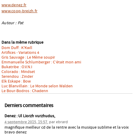
www.denez.fr
www.coop-breizh.fr
Auteur : Pat
Dans la même rubrique
Dom Duff : K’Kwll
Artifices - Variations 4
Gris Sauvage : Le Même soupir
Emmanuelle Schlumberger : C’était mon ami
Bukatribe : O.V.N.I
Colorado : Mindset
Serendou : Zinder
Elk Eskape : Bow
Luc Blanvillain : Le Monde selon Walden
Le Bour-Bodros : Chadenn
Derniers commentaires
Denez : Ul Liorzh vurzhudus,
4 septembre 2015, 15:57
,
par
ebrard
magnifique meilleur cd de la rentre avec la musique sublime et la voix
bravo denez