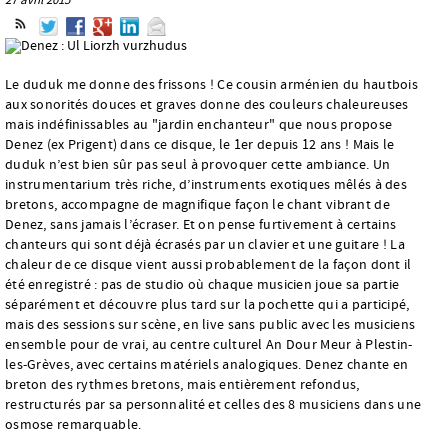
Le duduk me donne des frissons ! Ce cousin arménien du hautbois
aux sonorités douces et graves donne des couleurs chaleureuses
mais indéfinissables au "jardin enchanteur" que nous propose
Denez (ex Prigent) dans ce disque, le 1er depuis 12 ans ! Mais le
duduk n’est bien sûr pas seul à provoquer cette ambiance. Un
instrumentarium très riche, d’instruments exotiques mêlés à des
bretons, accompagne de magnifique façon le chant vibrant de
Denez, sans jamais l’écraser. Et on pense furtivement à certains
chanteurs qui sont déjà écrasés par un clavier et une guitare ! La
chaleur de ce disque vient aussi probablement de la façon dont il
été enregistré : pas de studio où chaque musicien joue sa partie
séparément et découvre plus tard sur la pochette qui a participé,
mais des sessions sur scène, en live sans public avec les musiciens
ensemble pour de vrai, au centre culturel An Dour Meur à Plestin-
les-Grèves, avec certains matériels analogiques. Denez chante en
breton des rythmes bretons, mais entièrement refondus,
restructurés par sa personnalité et celles des 8 musiciens dans une
osmose remarquable.