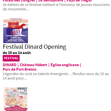
Palais des Congrès
|
Le Sémaphore
|
Pays de Trégor
5e édition de ce festival mettant à l'honneur de jeunes musiciens
de renommée...
Festival Dinard Opening
du 10 au 14 août
FESTIVAL
DINARD
|
Château Hébert
|
Église anglicane
|
Parc de Port Breton
Légendes du rock ou talents émergents… Rendez-vous du 10 au
14 août pour...