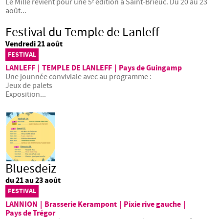
Le Mille revient pour une 5ᵉ édition à Saint-Brieuc. Du 20 au 23
août...
Festival du Temple de Lanleff
Vendredi 21 août
FESTIVAL
LANLEFF
|
TEMPLE DE LANLEFF
|
Pays de Guingamp
Une jounnée conviviale avec au programme :
Jeux de palets
Exposition...
Bluesdeiz
du 21 au 23 août
FESTIVAL
LANNION
|
Brasserie Kerampont
|
Pixie rive gauche
|
Pays de Trégor