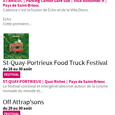
ST-BRIEUC
|
Parking Carnot Gare Sud
|
Villa Rohannec'h
|
Pays de Saint-Brieuc
Cadence c'est la fusion de Echo et de la Villa Disco.
Echo
Cette première...
St-Quay-Portrieux Food Truck Festival
du 28 au 30 août
FESTIVAL
ST-QUAY-PORTRIEUX
|
Quai Richet
|
Pays de Saint-Brieuc
Le festival convivial et intergénérationnel autour de la cuisine
nomade du monde et...
Off Attrap'sons
du 29 au 30 août
FESTIVAL