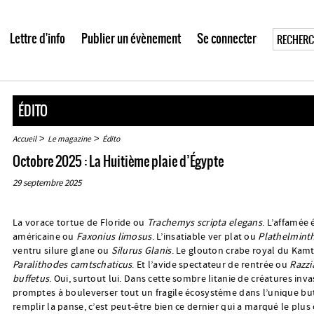
Lettre d'info
Publier un évènement
Se connecter
ÉDITO
>
>
Accueil
Le magazine
Édito
Octobre 2025 : La Huitième plaie d’Égypte
29 septembre 2025
La vorace tortue de Floride ou
Trachemys scripta elegans
. L’affamée 
américaine ou
Faxonius limosus
. L’insatiable ver plat ou
Plathelmint
ventru silure glane ou
Silurus Glanis
. Le glouton crabe royal du Kam
Paralithodes camtschaticus
. Et l’avide spectateur de rentrée ou
Razzi
buffetus
. Oui, surtout lui. Dans cette sombre litanie de créatures inva
promptes à bouleverser tout un fragile écosystème dans l’unique bu
remplir la panse, c’est peut-être bien ce dernier qui a marqué le plus