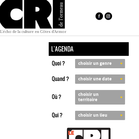
L'écho de la culture en Côtes d'Armor
L'AGENDA
Quoi ?
choisir un genre
Quand ?
choisir une date
choisir un
Où ?
territoire
Qui ?
choisir un lieu