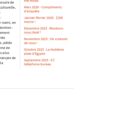
the music
uscule de
Mars 2026 - Compliments
culturelle,
d’enquête
n
s
Janvier-février 2026 : 1200
mercis !
e ruent, en
tention :
Décembre 2025 : Rendons-
nous Noël !
ilement
ités
Novembre 2025 : On a besoin
s, pâtés
de vous !
rine de
Octobre 2025 : La Huitième
s plus
plaie d’Égypte
rançais de
Septembre 2025 : E.T.
la
téléphone bureau