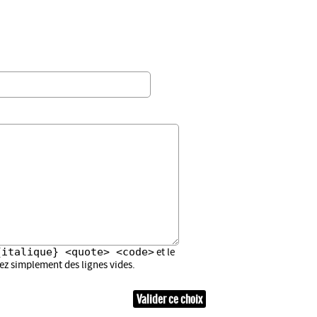
{italique} <quote> <code>
et le
sez simplement des lignes vides.