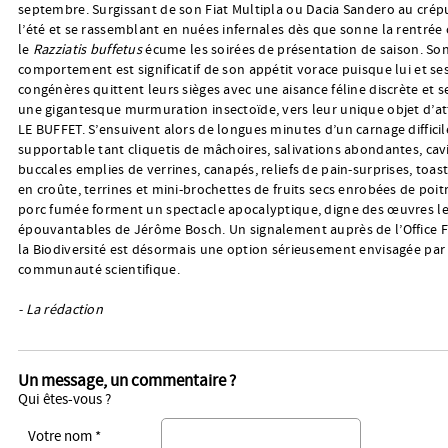
septembre. Surgissant de son Fiat Multipla ou Dacia Sandero au crép
l’été et se rassemblant en nuées infernales dès que sonne la rentrée 
le
Razziatis buffetus
écume les soirées de présentation de saison. So
comportement est significatif de son appétit vorace puisque lui et se
congénères quittent leurs sièges avec une aisance féline discrète et s
une gigantesque murmuration insectoïde, vers leur unique objet d’at
LE BUFFET. S’ensuivent alors de longues minutes d’un carnage diffic
supportable tant cliquetis de mâchoires, salivations abondantes, cav
buccales emplies de verrines, canapés, reliefs de pain-surprises, toast
en croûte, terrines et mini-brochettes de fruits secs enrobées de poit
porc fumée forment un spectacle apocalyptique, digne des œuvres le
épouvantables de Jérôme Bosch. Un signalement auprès de l’Office F
la Biodiversité est désormais une option sérieusement envisagée par 
communauté scientifique.
- La rédaction
Un message, un commentaire ?
Qui êtes-vous ?
Votre nom *