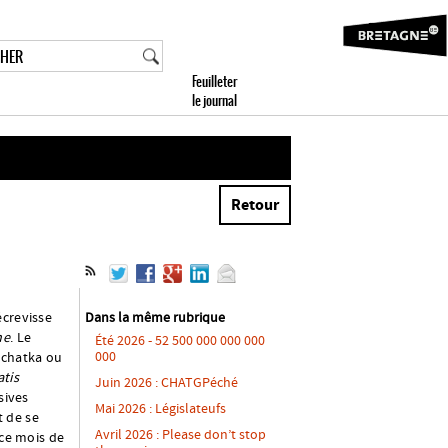
Retour
écrevisse
Dans la même rubrique
he
. Le
Été 2026 - 52 500 000 000 000
000
tchatka ou
atis
Juin 2026 : CHATGPéché
sives
Mai 2026 : Législateufs
t de se
Avril 2026 : Please don’t stop
 ce mois de