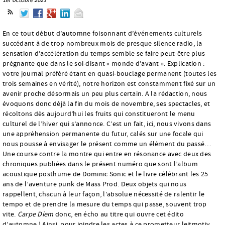
En ce tout début d’automne foisonnant d’événements culturels
succédant à de trop nombreux mois de presque silence radio, la
sensation d’accélération du temps semble se faire peut-être plus
prégnante que dans le soi-disant « monde d’avant ». Explication :
votre journal préféré étant en quasi-bouclage permanent (toutes les
trois semaines en vérité), notre horizon est constamment fixé sur un
avenir proche désormais un peu plus certain. A la rédaction, nous
évoquons donc déjà la fin du mois de novembre, ses spectacles, et
récoltons dès aujourd’hui les fruits qui constitueront le menu
culturel de l’hiver qui s’annonce. C’est un fait, ici, nous vivons dans
une appréhension permanente du futur, calés sur une focale qui
nous pousse à envisager le présent comme un élément du passé…
Une course contre la montre qui entre en résonance avec deux des
chroniques publiées dans le présent numéro que sont l’album
acoustique posthume de Dominic Sonic et le livre célébrant les 25
ans de l’aventure punk de Mass Prod. Deux objets qui nous
rappellent, chacun à leur façon, l’absolue nécessité de ralentir le
tempo et de prendre la mesure du temps qui passe, souvent trop
vite.
Carpe Diem
donc, en écho au titre qui ouvre cet édito
d’automne ! Ainsi, pour joindre les actes à ce prometteur leitmotiv,