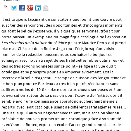
Il est toujours fascinant de constater à quel point une œuvre peut
susciter des rencontres, des opportunités et d’incongrus moments
qui font le sel de l’existence. Il y a quelques semaines, trônait sur
notre bureau un exemplaire du magnifique catalogue de l’exposition
Les chemins de la nature
du célèbre peintre Maurice Denis qui prend
place au Château de la Roche-Jagu tout l’été, lorsqu’un voisin
familier de la rédaction passant nous souhaiter le bonjour et
échanger avec nous au sujet de ses habituelles lubies culinaires - et
des nôtres soyons honnêtes sur ce point - se fige à la vue dudit
catalogue et se précipite pour s’en emparer avidement. Exit la
recette de la selle d’agneau, le temps de cuisson des langoustines et
le bon plan pour ce Bordeaux « très bien placé, récoltant et sans
sulfites à moins de 10 € » ; place donc aux choses sérieuses et à une
conversation autour de sa passion pour l’œuvre de l’artiste dont il
semble avoir une connaissance approfondie, cherchant même à
repartir avec ledit catalogue usant de différents stratagèmes rusés…
Une issue qu’il aura su négocier avec talent, mais sans oublier au
préalable de nous en promettre une chronique grâce à son amitié
avec Yann Le Bohec, expert en école d’art et grand connaisseur de
l’œuvre du peintre. Vous retrouverez donc en page 3 son texte qui