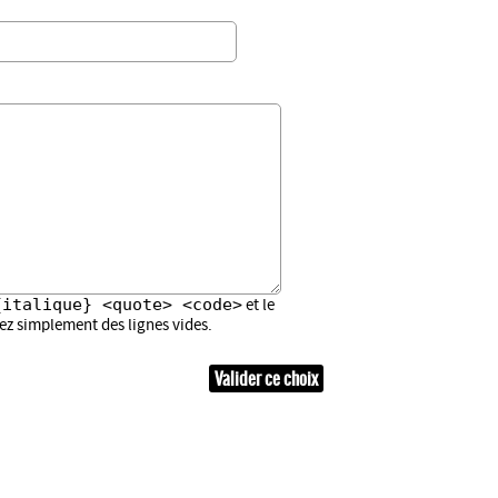
{italique} <quote> <code>
et le
sez simplement des lignes vides.