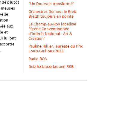
ndé plutôt
"Un Dourven transformé"
 fameuses
Orchestres Démos : le Kreiz
velle
Breizh toujours en pointe
ition
Le Champ-au-Roy labellisé
hée aux
"Scène Conventionnée
le et
d’Intérêt National - Art &
i lui ont
Création"
 accorde
Pauline Hillier, lauréate du Prix
.
Louis-Guilloux 2023
Radio BOA
Deiz ha bloaz laouen RKB !