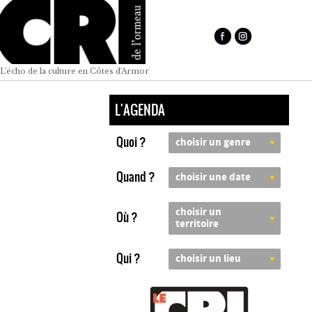
L'écho de la culture en Côtes d'Armor
L'AGENDA
Quoi ?
choisir un genre
Quand ?
choisir une date
choisir un
Où ?
territoire
Qui ?
choisir un lieu