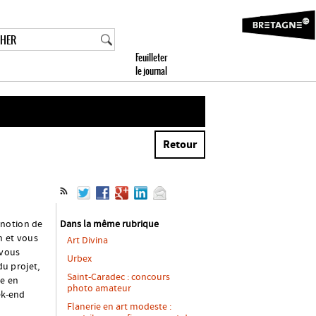
Retour
 notion de
Dans la même rubrique
n et vous
Art Divina
 vous
Urbex
du projet,
Saint-Caradec : concours
re en
photo amateur
ek-end
Flanerie en art modeste :