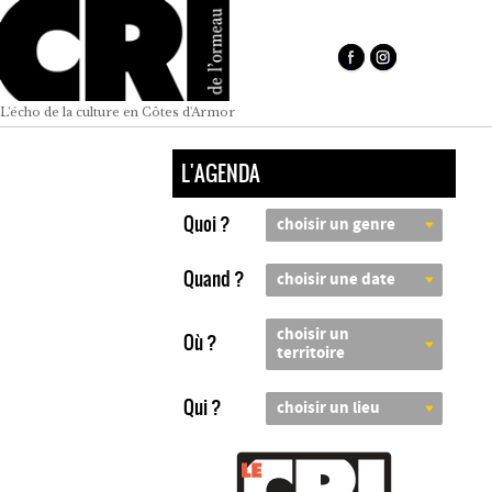
L'écho de la culture en Côtes d'Armor
L'AGENDA
Quoi ?
choisir un genre
Quand ?
choisir une date
choisir un
Où ?
territoire
Qui ?
choisir un lieu