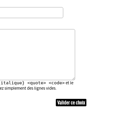
{italique} <quote> <code>
et le
sez simplement des lignes vides.