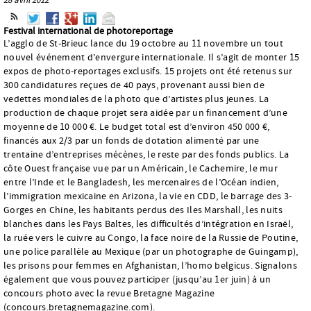
Festival international de photoreportage
L’agglo de St-Brieuc lance du 19 octobre au 11 novembre un tout
nouvel événement d’envergure internationale. Il s’agit de monter 15
expos de photo-reportages exclusifs. 15 projets ont été retenus sur
300 candidatures reçues de 40 pays, provenant aussi bien de
vedettes mondiales de la photo que d’artistes plus jeunes. La
production de chaque projet sera aidée par un financement d’une
moyenne de 10 000 €. Le budget total est d’environ 450 000 €,
financés aux 2/3 par un fonds de dotation alimenté par une
trentaine d’entreprises mécènes, le reste par des fonds publics. La
côte Ouest française vue par un Américain, le Cachemire, le mur
entre l’Inde et le Bangladesh, les mercenaires de l’Océan indien,
l’immigration mexicaine en Arizona, la vie en CDD, le barrage des 3-
Gorges en Chine, les habitants perdus des Iles Marshall, les nuits
blanches dans les Pays Baltes, les difficultés d’intégration en Israël,
la ruée vers le cuivre au Congo, la face noire de la Russie de Poutine,
une police parallèle au Mexique (par un photographe de Guingamp),
les prisons pour femmes en Afghanistan, l’homo belgicus. Signalons
également que vous pouvez participer (jusqu’au 1er juin) à un
concours photo avec la revue Bretagne Magazine
(concours.bretagnemagazine.com).