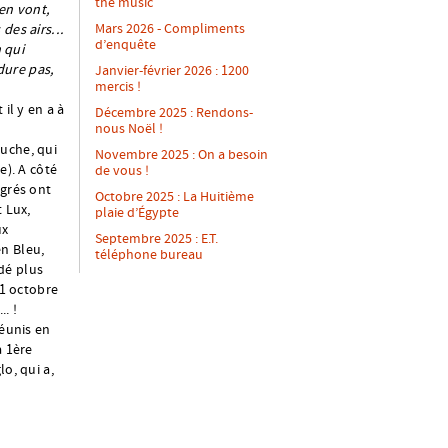
the music
’en vont,
Mars 2026 - Compliments
des airs...
d’enquête
 qui
 dure pas,
Janvier-février 2026 : 1200
mercis !
il y en a à
Décembre 2025 : Rendons-
nous Noël !
ouche, qui
Novembre 2025 : On a besoin
e). A côté
de vous !
igrés ont
Octobre 2025 : La Huitième
t Lux,
plaie d’Égypte
ux
Septembre 2025 : E.T.
en Bleu,
téléphone bureau
dé plus
21 octobre
. !
réunis en
a 1ère
o, qui a,