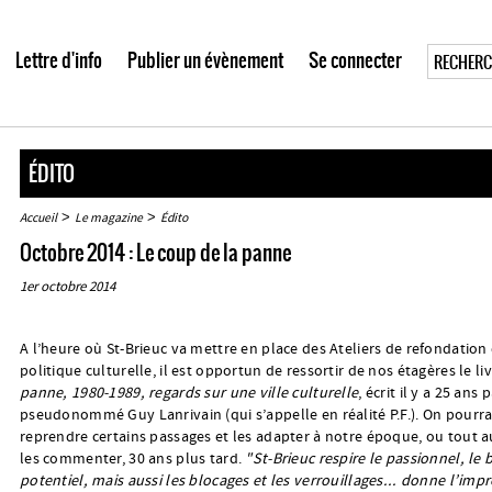
Lettre d'info
Publier un évènement
Se connecter
ÉDITO
>
>
Accueil
Le magazine
Édito
Octobre 2014 : Le coup de la panne
1er octobre 2014
A l’heure où St-Brieuc va mettre en place des Ateliers de refondation 
politique culturelle, il est opportun de ressortir de nos étagères le li
panne, 1980-1989, regards sur une ville culturelle
, écrit il y a 25 ans 
pseudonommé Guy Lanrivain (qui s’appelle en réalité P.F.). On pourra
reprendre certains passages et les adapter à notre époque, ou tout 
les commenter, 30 ans plus tard.
"St-Brieuc respire le passionnel, le b
potentiel, mais aussi les blocages et les verrouillages... donne l’imp