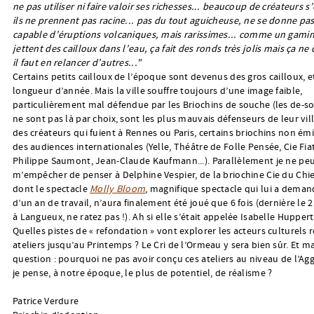
ne pas utiliser ni faire valoir ses richesses... beaucoup de créateurs s
ils ne prennent pas racine... pas du tout aguicheuse, ne se donne pas 
capable d’éruptions volcaniques, mais rarissimes... comme un gamin
jettent des cailloux dans l’eau, ça fait des ronds très jolis mais ça ne
il faut en relancer d’autres..."
Certains petits cailloux de l’époque sont devenus des gros cailloux, et 
longueur d’année. Mais la ville souffre toujours d’une image faible,
particulièrement mal défendue par les Briochins de souche (les de-s
ne sont pas là par choix, sont les plus mauvais défenseurs de leur vill
des créateurs qui fuient à Rennes ou Paris, certains briochins non ém
des audiences internationales (Yelle, Théâtre de Folle Pensée, Cie Fia
Philippe Saumont, Jean-Claude Kaufmann...). Parallèlement je ne pe
m’empêcher de penser à Delphine Vespier, de la briochine Cie du Chi
dont le spectacle
Molly Bloom
, magnifique spectacle qui lui a deman
d’un an de travail, n’aura finalement été joué que 6 fois (dernière le 
à Langueux, ne ratez pas !). Ah si elle s’était appelée Isabelle Huppert..
Quelles pistes de « refondation » vont explorer les acteurs culturels 
ateliers jusqu’au Printemps ? Le Cri de l’Ormeau y sera bien sûr. Et m
question : pourquoi ne pas avoir conçu ces ateliers au niveau de l’Aggl
je pense, à notre époque, le plus de potentiel, de réalisme ?
Patrice Verdure