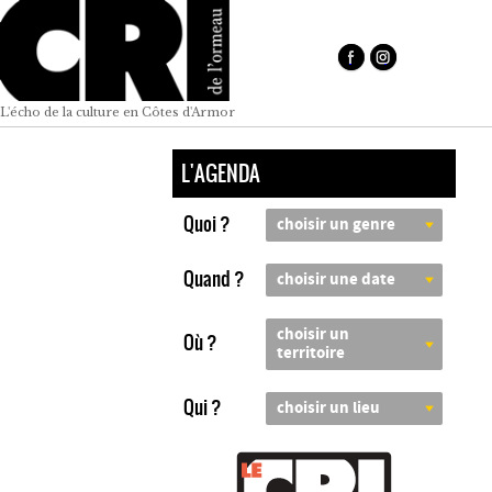
L'écho de la culture en Côtes d'Armor
L'AGENDA
Quoi ?
choisir un genre
Quand ?
choisir une date
choisir un
Où ?
territoire
Qui ?
choisir un lieu