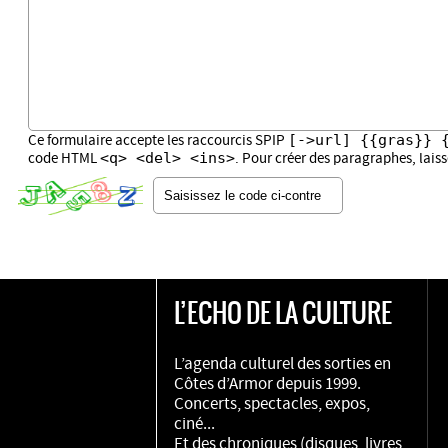
[->url] {{gras}} 
Ce formulaire accepte les raccourcis SPIP
<q> <del> <ins>
code HTML
. Pour créer des paragraphes, lais
L’ECHO DE LA CULTURE
L’agenda culturel des sorties en
Côtes d’Armor depuis 1999.
Concerts, spectacles, expos,
ciné...
Et des chroniques (disques, livres,