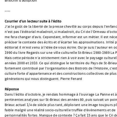
Briochin d’adoption
-----
Courrier d’un lecteur suite à l’édito
J’ai le goût de la liberté de la presse chevillé au corps depuis l’enfanc
n’est pas l’éditorial maladroit, si maladroit, du Cri de l’Ormeau d’oct
me fera changer d’avis. Cependant, informer est un métier. Il est néce
préciser le contexte des écrits et d’écarter les approximations. Irrité p
éditorial il m’est venu à l’idée de vous écrire. Oui je suis l’auteur en 
1990 du livre Regards sur une ville culturelle St-Brieuc 1980-1989 La 
Mais cette période n’a strictement rien à voir avec le paysage culture
années 2000 et 2010. Ce qui distingue le territoire du Pays de St-Brieuc,
fortement contribué par l’organisation des Bistrots de l’Histoire, c’es
culture forte d’appartenance et des constructions collectives de plus
générations qui nous distinguent. Pierre Fenard
Réponse
Dans l’édito d’octobre, je rendais hommage à l’ouvrage La Panne et à
pertinentes analyses sur St-Brieuc des années 80, puis suivait un point
Brieuc actuel 1/4 de siècle plus tard, déplorant une image toujours p
faible malgré une réalité socio-culturelle truffée d’événements et de
personnalités fortes. Manque de contexte ? Ça fait 15 ans que le Cri d