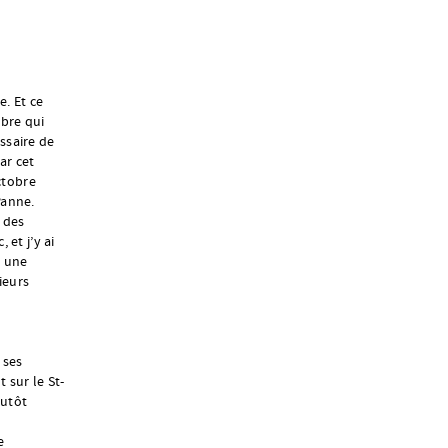
e. Et ce
obre qui
ssaire de
ar cet
octobre
Panne.
l des
 et j’y ai
t une
ieurs
 ses
 sur le St-
lutôt
e