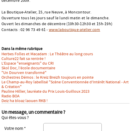
décembre 2009.
La Boutique-Atelier, 15, rue Neuve, à Moncontour.
Ouverture tous les jours sauf le lundi matin et le dimanche.
Ouvert les dimanches de décembre (10h30-12h30 et 15h-19h)
Contacts : 02 96 73 49 61 -
www.laboutique-atelier.com
Dans la même rubrique
Herbes Folles et Macadam : Le Théâtre au long cours
Culture22 fait sa rentrée !
L’Espace "enseignants" du CRI
Skol Doc, l’école documentaire
"Un Dourven transformé"
Orchestres Démos : le Kreiz Breizh toujours en pointe
Le Champ-au-Roy labellisé "Scène Conventionnée d’Intérêt National - Art
& Création"
Pauline Hillier, lauréate du Prix Louis-Guilloux 2023
Radio BOA
Deiz ha bloaz laouen RKB !
Un message, un commentaire ?
Qui êtes-vous ?
Votre nom *