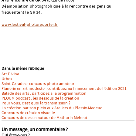
À la rencontre du GR 34
(L’Œil de Paco)
Déambulation photographique à la rencontre des gens qui
fréquentent le GR 34.
www.festival-photoreporter.fr
Dans la même rubrique
Art Divina
Urbex
Saint-Caradec : concours photo amateur
Flanerie en art modeste : contribuez au financement de l’édition 2021
Balade des arts : participez à la programmation
PLOUM podcast : les dessous de la création
Pour vous, c’est quoi la transmission ?
La création bat son plein aux Ateliers du Plessix-Madeuc
Concours de création visuelle
Concours de dessin autour de Mathurin Méheut
Un message, un commentaire ?
Qui êtes-vous ?