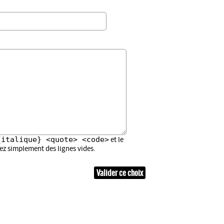
{italique} <quote> <code>
et le
sez simplement des lignes vides.