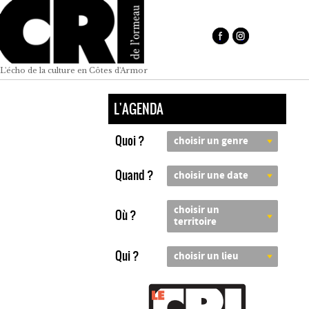
L'écho de la culture en Côtes d'Armor
L'AGENDA
Quoi ?
choisir un genre
Quand ?
choisir une date
choisir un
Où ?
territoire
Qui ?
choisir un lieu