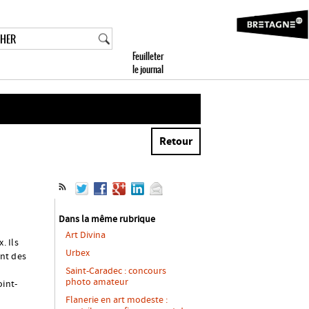
Retour
Dans la même rubrique
Art Divina
. Ils
Urbex
nt des
Saint-Caradec : concours
photo amateur
oint-
Flanerie en art modeste :