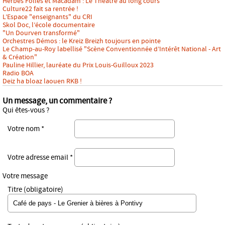
Herbes Folles et Macadam : Le Théâtre au long cours
Culture22 fait sa rentrée !
L’Espace "enseignants" du CRI
Skol Doc, l’école documentaire
"Un Dourven transformé"
Orchestres Démos : le Kreiz Breizh toujours en pointe
Le Champ-au-Roy labellisé "Scène Conventionnée d’Intérêt National - Art
& Création"
Pauline Hillier, lauréate du Prix Louis-Guilloux 2023
Radio BOA
Deiz ha bloaz laouen RKB !
Un message, un commentaire ?
Qui êtes-vous ?
Votre nom *
Votre adresse email *
Votre message
Titre (obligatoire)