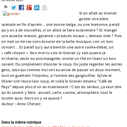
Si on allait au Grenier
goûter une bière
spéciale en fin d’aprèm... une bonne belge, ou une bretonne, paraît
qu’y en a de nouvelles, si on allait se faire surprendre ? Et manger
une assiette maison, garantie « produits locaux », demain midi ? Puis
on irait un de ces soirs écouter de la belle musique, voir un bon
concert ... Et paraît qu’y aura bientôt une autre soirée-débat, un
« café citoyen ». Non moi tu vois le Grenier j’y vais quand ça
m’chante, seule ou accompagnée, siroter un thé en lisant un bon
canard. Ou simplement discuter le coup. Ou juste regarder les autres
gens, ceux qui comme moi ont eu envie de passer un doux moment,
tout en guettant l’imprévu, à l’ombre des gargouilles. Sylvie et
Olivier ont réussi leur coup, et voilà le Grenier devenu "Café de
Pays" depuis plus d’un an maintenant ! C’est du sérieux, ça veut dire
qu’ils savent y faire : accueil, carte, cuisine, atmosphère, tout le
toutim quoi. Alors on y va quand ?
Auteur : Anne Chérain
Dans la même rubrique