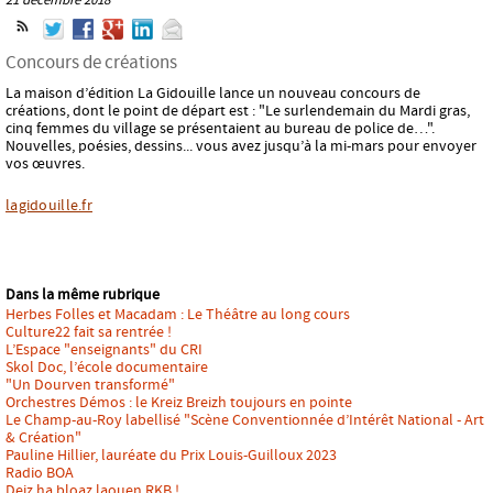
Concours de créations
La maison d’édition La Gidouille lance un nouveau concours de
créations, dont le point de départ est : "Le surlendemain du Mardi gras,
cinq femmes du village se présentaient au bureau de police de…".
Nouvelles, poésies, dessins... vous avez jusqu’à la mi-mars pour envoyer
vos œuvres.
lagidouille.fr
Dans la même rubrique
Herbes Folles et Macadam : Le Théâtre au long cours
Culture22 fait sa rentrée !
L’Espace "enseignants" du CRI
Skol Doc, l’école documentaire
"Un Dourven transformé"
Orchestres Démos : le Kreiz Breizh toujours en pointe
Le Champ-au-Roy labellisé "Scène Conventionnée d’Intérêt National - Art
& Création"
Pauline Hillier, lauréate du Prix Louis-Guilloux 2023
Radio BOA
Deiz ha bloaz laouen RKB !