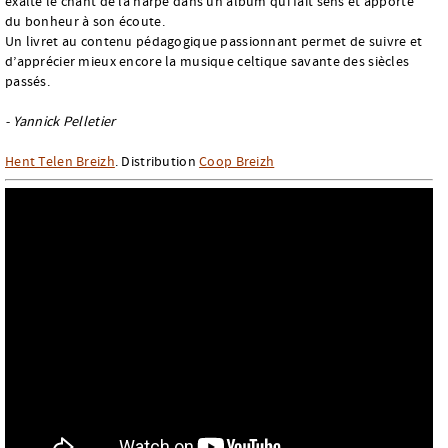
exalte le chant de la harpe dans un album qui fait sens et apporte
du bonheur à son écoute.
Un livret au contenu pédagogique passionnant permet de suivre et
d’apprécier mieux encore la musique celtique savante des siècles
passés.
- Yannick Pelletier
Hent Telen Breizh
. Distribution
Coop Breizh