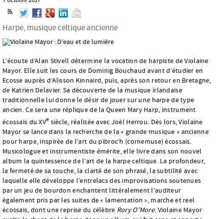
Harpe, musique celtique ancienne
L’écoute d’Alan Stivell détermine la vocation de harpiste de Violaine
Mayor. Elle suit les cours de Dominig Bouchaud avant d’étudier en
Ecosse auprès d’Alisson Kinnaird, puis, après son retour en Bretagne,
de Katrien Delavier. Sa découverte de la musique irlandaise
traditionnelle lui donne le désir de jouer sur une harpe de type
ancien. Ce sera une réplique de la Queen Mary Harp, instrument
e
écossais du XV
siècle, réalisée avec Joël Herrou. Dès lors, Violaine
Mayor se lance dans la recherche de la « grande musique » ancienne
pour harpe, inspirée de l’art du pibroc’h (cornemuse) écossais.
Musicologue et instrumentiste émérite, elle livre dans son nouvel
album la quintessence de l’art de la harpe celtique. La profondeur,
la fermeté de sa touche, la clarté de son phrasé, la subtilité avec
laquelle elle développe l’entrelacs des improvisations soutenues
par un jeu de bourdon enchantent littéralement l’auditeur
également pris par les suites de « lamentation », marche et reel
écossais, dont une reprise du célèbre
Rory O’More
. Violaine Mayor