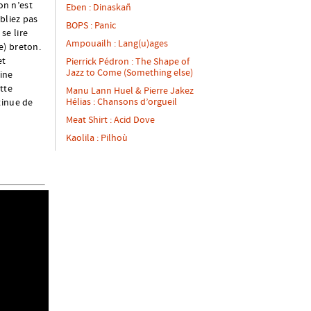
on n’est
Eben : Dinaskañ
bliez pas
BOPS : Panic
se lire
Ampouailh : Lang(u)ages
e) breton.
et
Pierrick Pédron : The Shape of
Jazz to Come (Something else)
ine
tte
Manu Lann Huel & Pierre Jakez
Hélias : Chansons d’orgueil
tinue de
Meat Shirt : Acid Dove
Kaolila : Pilhoù