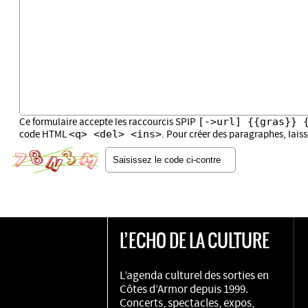
[->url] {{gras}} 
Ce formulaire accepte les raccourcis SPIP
<q> <del> <ins>
code HTML
. Pour créer des paragraphes, lais
L’ECHO DE LA CULTURE
L’agenda culturel des sorties en
Côtes d’Armor depuis 1999.
Concerts, spectacles, expos,