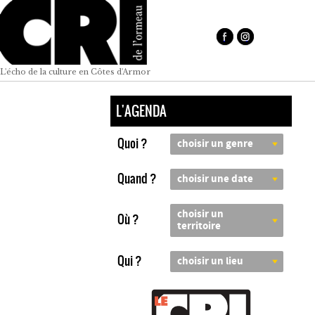
L'écho de la culture en Côtes d'Armor
L'AGENDA
Quoi ?
choisir un genre
Quand ?
choisir une date
choisir un
Où ?
territoire
Qui ?
choisir un lieu