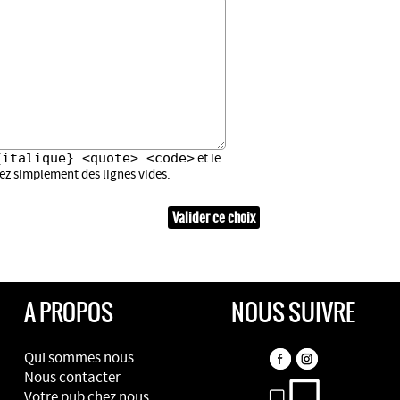
{italique} <quote> <code>
et le
sez simplement des lignes vides.
A PROPOS
NOUS SUIVRE
Qui sommes nous
Nous contacter
Votre pub chez nous