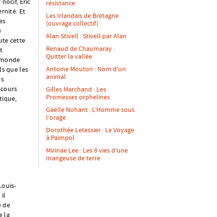
nocif, Eric
résistance
nité. Et
Les Irlandais de Bretagne
les
(ouvrage collectif)
e
Alan Stivell : Stivell par Alan
ute cette
Renaud de Chaumaray :
t
Quitter la vallée
e monde
Antoine Mouton : Nom d’un
ls que les
animal
ns
scours
Gilles Marchand : Les
Promesses orphelines
tique,
Gaëlle Nohant : L’Homme sous
l’orage
Dorothée Letessier : Le Voyage
à Paimpol
Mirinae Lee : Les 8 vies d’une
mangeuse de terre
Louis-
il
e de
e la