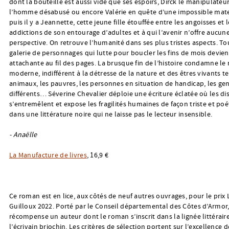
dont la bouteille est aussi vide que ses espoirs, Dirck le manipulateur 
l’homme désabusé ou encore Valérie en quête d’une impossible mater
puis il y a Jeannette, cette jeune fille étouffée entre les angoisses et 
addictions de son entourage d’adultes et à qui l’avenir n’offre aucun
perspective. On retrouve l’humanité dans ses plus tristes aspects. To
galerie de personnages qui lutte pour boucler les fins de mois devien
attachante au fil des pages. La brusque fin de l’histoire condamne l
moderne, indifférent à la détresse de la nature et des êtres vivants te
animaux, les pauvres, les personnes en situation de handicap, les ge
différents… Séverine Chevalier déploie une écriture éclatée où les di
s’entremêlent et expose les fragilités humaines de façon triste et poé
dans une littérature noire qui ne laisse pas le lecteur insensible.
- Anaëlle
La Manufacture de livres
, 16,9 €
Ce roman est en lice, aux côtés de neuf autres ouvrages, pour le prix 
Guilloux 2022. Porté par le Conseil départemental des Côtes d’Armor, 
récompense un auteur dont le roman s’inscrit dans la lignée littérair
l’écrivain briochin. Les critères de sélection portent sur l’excellence d