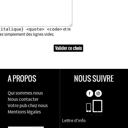
{italique} <quote> <code>
et le
sez simplement des lignes vides.
A PROPOS
NOUS SUIVRE
Qui sommes nous
Nous contacter
Votre pub chez nous
Mentions légales
Lettre d'info