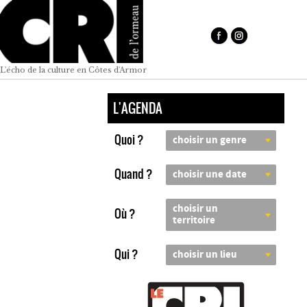
L'écho de la culture en Côtes d'Armor
L'AGENDA
Quoi ?
choisir un genre
Quand ?
choisir une date
choisir un
Où ?
territoire
Qui ?
choisir un lieu