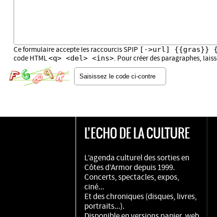
[->url] {{gras}} 
Ce formulaire accepte les raccourcis SPIP
<q> <del> <ins>
code HTML
. Pour créer des paragraphes, lais
L’ECHO DE LA CULTURE
L’agenda culturel des sorties en
Côtes d’Armor depuis 1999.
Concerts, spectacles, expos,
ciné...
Et des chroniques (disques, livres,
portraits...).
Disponible en versions papier, web