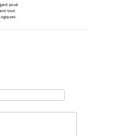
egard posé
sant tout
ologiques.