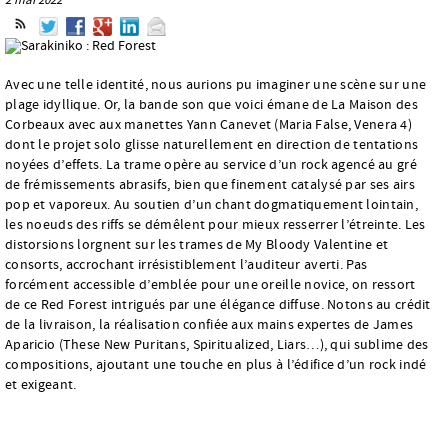
Avec une telle identité, nous aurions pu imaginer une scène sur une
plage idyllique. Or, la bande son que voici émane de La Maison des
Corbeaux avec aux manettes Yann Canevet (Maria False, Venera 4)
dont le projet solo glisse naturellement en direction de tentations
noyées d’effets. La trame opère au service d’un rock agencé au gré
de frémissements abrasifs, bien que finement catalysé par ses airs
pop et vaporeux. Au soutien d’un chant dogmatiquement lointain,
les noeuds des riffs se démêlent pour mieux resserrer l’étreinte. Les
distorsions lorgnent sur les trames de My Bloody Valentine et
consorts, accrochant irrésistiblement l’auditeur averti. Pas
forcément accessible d’emblée pour une oreille novice, on ressort
de ce Red Forest intrigués par une élégance diffuse. Notons au crédit
de la livraison, la réalisation confiée aux mains expertes de James
Aparicio (These New Puritans, Spiritualized, Liars…), qui sublime des
compositions, ajoutant une touche en plus à l’édifice d’un rock indé
et exigeant.