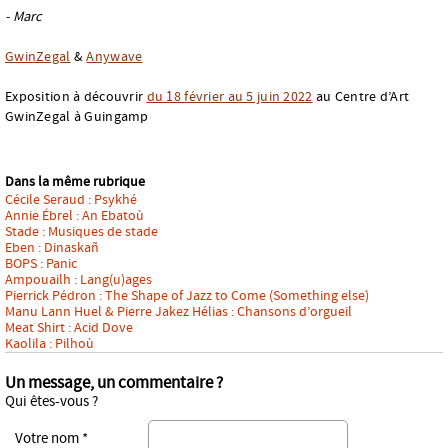
- Marc
GwinZegal
&
Anywave
Exposition à découvrir
du 18 février au 5 juin 2022
au Centre d’Art
GwinZegal à Guingamp
Dans la même rubrique
Cécile Seraud : Psykhé
Annie Ébrel : An Ebatoù
Stade : Musiques de stade
Eben : Dinaskañ
BOPS : Panic
Ampouailh : Lang(u)ages
Pierrick Pédron : The Shape of Jazz to Come (Something else)
Manu Lann Huel & Pierre Jakez Hélias : Chansons d’orgueil
Meat Shirt : Acid Dove
Kaolila : Pilhoù
Un message, un commentaire ?
Qui êtes-vous ?
Votre nom *