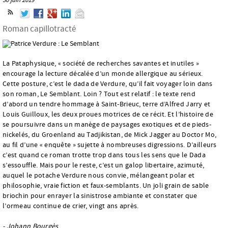
Roman capillotracté
La Pataphysique, « société de recherches savantes et inutiles »
encourage la lecture décalée d’un monde allergique au sérieux.
Cette posture, c’est le dada de Verdure, qu’il fait voyager loin dans
son roman, Le Semblant. Loin ? Tout est relatif : le texte rend
d’abord un tendre hommage à Saint-Brieuc, terre d’Alfred Jarry et
Louis Guilloux, les deux proues motrices de ce récit. Et l’histoire de
se poursuivre dans un manège de paysages exotiques et de pieds-
nickelés, du Groenland au Tadjikistan, de Mick Jagger au Doctor Mo,
au fil d’une « enquête » sujette à nombreuses digressions. D’ailleurs
c’est quand ce roman trotte trop dans tous les sens que le Dada
s’essouffle. Mais pour le reste, c’est un galop libertaire, azimuté,
auquel le potache Verdure nous convie, mélangeant polar et
philosophie, vraie fiction et faux-semblants. Un joli grain de sable
briochin pour enrayer la sinistrose ambiante et constater que
l’ormeau continue de crier, vingt ans après.
- Johann Bourgès