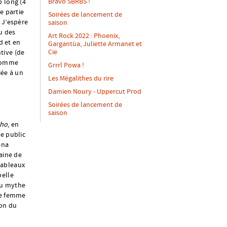
Bravo SBRBS !
p long (4
e partie
Soirées de lancement de
 J’espère
saison
au des
Art Rock 2022 : Phoenix,
d et en
Gargantüa, Juliette Armanet et
Cie
tive (de
 Comme
Grrrl Powa !
iée à un
Les Mégalithes du rire
Damien Noury - Uppercut Prod
Soirées de lancement de
saison
ho
, en
Le public
éna
aine de
tableaux
belle
 du mythe
une femme
ion du