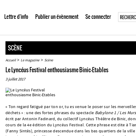
Lettre d'info
Publier un évènement
Se connecter
SCÈNE
>
>
Accueil
Le magazine
Scène
Le Lyncéus Festival enthousiasme Binic-Etables
3 juillet 2017
« Ton regard fatigué par ton or, tu es venue le poser sur les merveill
déchets » : une des fortes phrases du spectacle
Babylone 1 / Les Murs
écrit par Antonin Fadinard, du collectif Lyncéus Théâtre de Binic, do
cours de la 4e édition du Lyncéus Festival. Cette phrase est dite à Ti
(Fanny Sintès), princesse descendue dans les bas quartiers de la ville