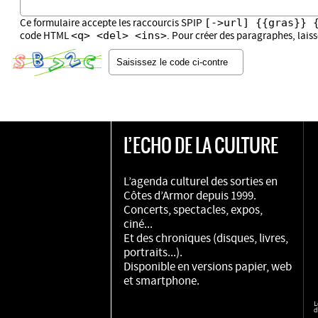
[->url] {{gras}} 
Ce formulaire accepte les raccourcis SPIP
<q> <del> <ins>
code HTML
. Pour créer des paragraphes, lais
L’ECHO DE LA CULTURE
L’agenda culturel des sorties en
Côtes d’Armor depuis 1999.
Concerts, spectacles, expos,
ciné...
Et des chroniques (disques, livres,
portraits...).
Disponible en versions papier, web
et smartphone.