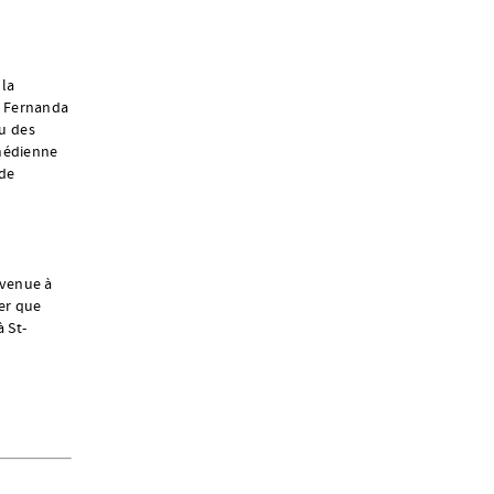
 la
r Fernanda
eu des
médienne
 de
rvenue à
er que
 St-