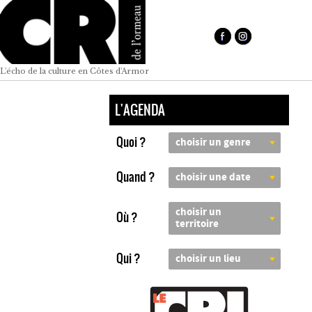
L'écho de la culture en Côtes d'Armor
L'AGENDA
Quoi ?
choisir un genre
Quand ?
choisir une date
choisir un
Où ?
territoire
Qui ?
choisir un lieu