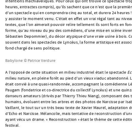
intentions machiavéliques. Pour ceux qui ont trouvé ce spectacle tro
heures, entractes compris), qu’ils sachent que ce n’est que la premièr
d’un spectacle qui en comprendra cinq au total, et durera 24 heures !
y assister le moment venu. C’était en effet un vrai régal tant au nive
textes, que l’on aimerait pouvoir relire tellement ils sont forts en fon
forme, qu’au niveau du jeu des comédiens, d’une mise en scène inven
Sébastien Depommier), du décor atypique d’une vraie usine à bois.
souvent dans les spectacles de Lyncéus, la forme artistique est assoc
fond chargé de sens politique.
Babylone © Patrice Verdure
A l’opposé de cette situation en milieu industriel était le spectacle
Ec
milieu nature, en pleine forêt au pied d’un vieux viaduc abandonné. 
était convié à une quasi-randonnée, accompagnant la comédienne L
Paugam (fondatrice et co-directrice du collectif Lyncéus) et une quinz
danseurs amateurs (drivés par Thierry Thieu Niang), composant des 
humains, évoluant entre les arbres et des photos de Narcisse par Isa
Vaillant, le tout sur un très beau texte de Xavier Maurel, adaptation
d’Echo et Narcisse. Mélancolie, mais tentative de reconstruction d’
ayant vécu un drame. « Reconstruction » était le thème de cette édit
festival.