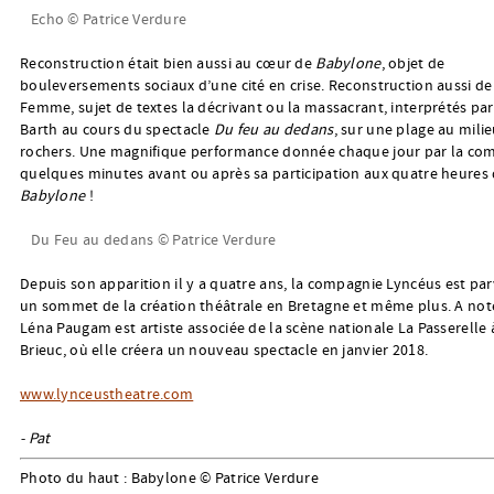
Echo © Patrice Verdure
Reconstruction était bien aussi au cœur de
Babylone
, objet de
bouleversements sociaux d’une cité en crise. Reconstruction aussi de
Femme, sujet de textes la décrivant ou la massacrant, interprétés pa
Barth au cours du spectacle
Du feu au dedans
, sur une plage au mili
rochers. Une magnifique performance donnée chaque jour par la co
quelques minutes avant ou après sa participation aux quatre heures
Babylone
!
Du Feu au dedans © Patrice Verdure
Depuis son apparition il y a quatre ans, la compagnie Lyncéus est pa
un sommet de la création théâtrale en Bretagne et même plus. A not
Léna Paugam est artiste associée de la scène nationale La Passerelle à
Brieuc, où elle créera un nouveau spectacle en janvier 2018.
www.lynceustheatre.com
- Pat
Photo du haut : Babylone © Patrice Verdure