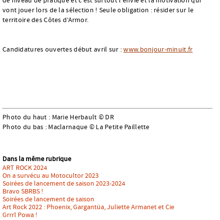
de niveau de pratique et c’est surtout l’envie et la motivation qui
vont jouer lors de la sélection ! Seule obligation : résider sur le
territoire des Côtes d’Armor.
Candidatures ouvertes début avril sur :
www.bonjour-minuit.fr
Photo du haut : Marie Herbault © DR
Photo du bas : Maclarnaque © La Petite Paillette
Dans la même rubrique
ART ROCK 2024
On a survécu au Motocultor 2023
Soirées de lancement de saison 2023-2024
Bravo SBRBS !
Soirées de lancement de saison
Art Rock 2022 : Phoenix, Gargantüa, Juliette Armanet et Cie
Grrrl Powa !