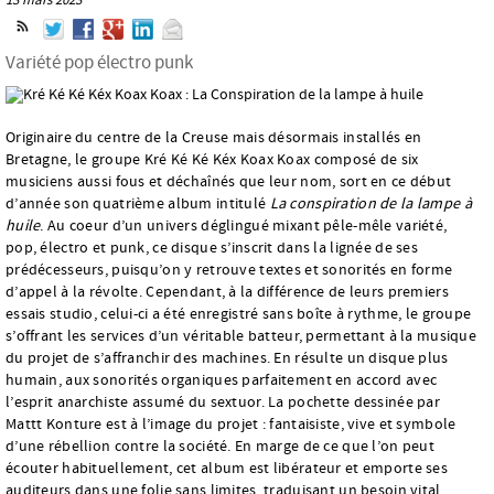
Variété pop électro punk
Originaire du centre de la Creuse mais désormais installés en
Bretagne, le groupe Kré Ké Ké Kéx Koax Koax composé de six
musiciens aussi fous et déchaînés que leur nom, sort en ce début
d’année son quatrième album intitulé
La conspiration de la lampe à
huile
. Au coeur d’un univers déglingué mixant pêle-mêle variété,
pop, électro et punk, ce disque s’inscrit dans la lignée de ses
prédécesseurs, puisqu’on y retrouve textes et sonorités en forme
d’appel à la révolte. Cependant, à la différence de leurs premiers
essais studio, celui-ci a été enregistré sans boîte à rythme, le groupe
s’offrant les services d’un véritable batteur, permettant à la musique
du projet de s’affranchir des machines. En résulte un disque plus
humain, aux sonorités organiques parfaitement en accord avec
l’esprit anarchiste assumé du sextuor. La pochette dessinée par
Mattt Konture est à l’image du projet : fantaisiste, vive et symbole
d’une rébellion contre la société. En marge de ce que l’on peut
écouter habituellement, cet album est libérateur et emporte ses
auditeurs dans une folie sans limites, traduisant un besoin vital