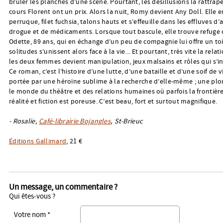
brûler les planches d’une scène. Pourtant, les désillusions la rattrape
cours Florent ont un prix. Alors la nuit, Romy devient Any Doll. Elle e
perruque, filet fuchsia, talons hauts et s’effeuille dans les effluves d’
drogue et de médicaments. Lorsque tout bascule, elle trouve refuge 
Odette, 89 ans, qui en échange d’un peu de compagnie lui offre un to
solitudes s’unissent alors face à la vie... Et pourtant, très vite la relat
les deux femmes devient manipulation, jeux malsains et rôles qui s’i
Ce roman, c’est l’histoire d’une lutte, d’une bataille et d’une soif de v
portée par une héroïne sublime à la recherche d’elle-même ; une pl
le monde du théâtre et des relations humaines où parfois la frontièr
réalité et fiction est poreuse. C’est beau, fort et surtout magnifique.
- Rosalie,
Café-librairie Bojangles
, St-Brieuc
Éditions Gallimard
, 21 €
Un message, un commentaire ?
Qui êtes-vous ?
Votre nom *