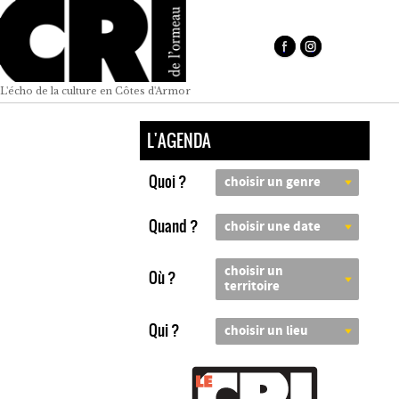
L'écho de la culture en Côtes d'Armor
L'AGENDA
Quoi ?
choisir un genre
Quand ?
choisir une date
choisir un
Où ?
territoire
Qui ?
choisir un lieu