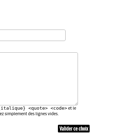
{italique} <quote> <code>
et le
sez simplement des lignes vides.