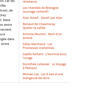
nt, car les
résistance
nfile
Les Irlandais de Bretagne
alcool, de
(ouvrage collectif)
chez
Alan Stivell : Stivell par Alan
it. Deux
Renaud de Chaumaray :
ion entre
Quitter la vallée
nversent.
Antoine Mouton : Nom d’un
ivre
animal
ongée dans
e entre
Gilles Marchand : Les
Promesses orphelines
Gaëlle Nohant : L’Homme sous
l’orage
Dorothée Letessier : Le Voyage
à Paimpol
Mirinae Lee : Les 8 vies d’une
mangeuse de terre