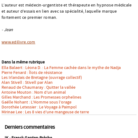
L’auteur est médecin-urgentiste et thérapeute en hypnose médicale
et auteur d’essais en lien avec sa spécialité, laquelle marque
fortement ce premier roman.
- Jean
www.edilivre.com
Dans la même rubrique
Ella Balaert : Léona D. : La Femme cachée dans le mythe de Nadja
Pierre Fenard : Îlots de résistance
Les Irlandais de Bretagne (ouvrage collectif)
Alan Stivell : Stivell par Alan
Renaud de Chaumaray : Quitter la vallée
Antoine Mouton : Nom d’un animal
Gilles Marchand : Les Promesses orphelines
Gaëlle Nohant : L’Homme sous l’orage
Dorothée Letessier : Le Voyage à Paimpol
Mirinae Lee : Les 8 vies d’une mangeuse de terre
Derniers commentaires
IK - Franck Garden-Brèche,