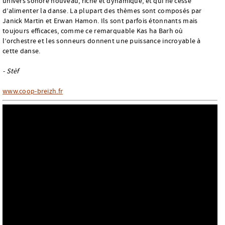
univers sonore nouveau, riche et dynamique, et qui ne cesse
d’alimenter la danse. La plupart des thèmes sont composés par
Janick Martin et Erwan Hamon. Ils sont parfois étonnants mais
toujours efficaces, comme ce remarquable Kas ha Barh où
l’orchestre et les sonneurs donnent une puissance incroyable à
cette danse.
- Stèf
www.coop-breizh.fr