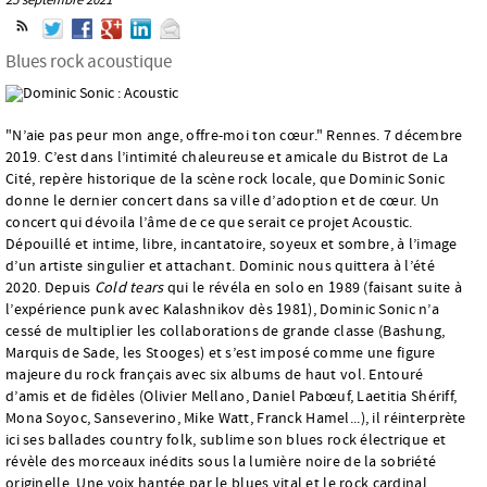
Blues rock acoustique
"N’aie pas peur mon ange, offre-moi ton cœur." Rennes. 7 décembre
2019. C’est dans l’intimité chaleureuse et amicale du Bistrot de La
Cité, repère historique de la scène rock locale, que Dominic Sonic
donne le dernier concert dans sa ville d’adoption et de cœur. Un
concert qui dévoila l’âme de ce que serait ce projet Acoustic.
Dépouillé et intime, libre, incantatoire, soyeux et sombre, à l’image
d’un artiste singulier et attachant. Dominic nous quittera à l’été
2020. Depuis
Cold tears
qui le révéla en solo en 1989 (faisant suite à
l’expérience punk avec Kalashnikov dès 1981), Dominic Sonic n’a
cessé de multiplier les collaborations de grande classe (Bashung,
Marquis de Sade, les Stooges) et s’est imposé comme une figure
majeure du rock français avec six albums de haut vol. Entouré
d’amis et de fidèles (Olivier Mellano, Daniel Pabœuf, Laetitia Shériff,
Mona Soyoc, Sanseverino, Mike Watt, Franck Hamel...), il réinterprète
ici ses ballades country folk, sublime son blues rock électrique et
révèle des morceaux inédits sous la lumière noire de la sobriété
originelle. Une voix hantée par le blues vital et le rock cardinal,