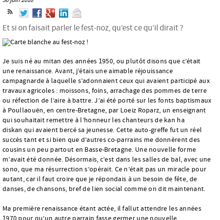
Et si on faisait parler le fest-noz, qu’est ce qu’il dirait ?
Je suis né au mitan des années 1950, ou plutôt disons que c’était
une renaissance. Avant, j’étais une aimable réjouissance
campagnarde à laquelle s’adonnaient ceux qui avaient participé aux
travaux agricoles : moissons, foins, arrachage des pommes de terre
ou réfection de l’aire à battre. J’ai été porté sur les fonts baptismaux
à Poullaouën, en centre-Bretagne, par Loeiz Roparz, un enseignant
qui souhaitait remettre à l’honneur les chanteurs de kan ha
diskan qui avaient bercé sa jeunesse. Cette auto-greffe fut un réel
succès tant et si bien que d’autres co-parrains me donnèrent des
cousins un peu partout en Basse-Bretagne. Une nouvelle forme
m’avait été donnée. Désormais, c’est dans les salles de bal, avec une
sono, que ma résurrection s’opérait. Ce n’était pas un miracle pour
autant, car il faut croire que je répondais à un besoin de fête, de
danses, de chansons, bref de lien social comme on dit maintenant.
Ma première renaissance étant actée, il fallut attendre les années
1970 pour qu’un autre parrain fasse germer une nouvelle