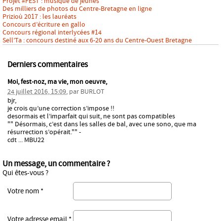
Projet #FEST : musique de jeunes
Des milliers de photos du Centre-Bretagne en ligne
Prizioù 2017 : les lauréats
Concours d’écriture en gallo
Concours régional interlycées #14
Sell’Ta : concours destiné aux 6-20 ans du Centre-Ouest Bretagne
Derniers commentaires
Moi, fest-noz, ma vie, mon oeuvre,
24 juillet 2016, 15:09
,
par
BURLOT
bjr,
je crois qu’une correction s’impose !!
desormais et l’imparfait qui suit, ne sont pas compatibles
"" Désormais, c’est dans les salles de bal, avec une sono, que ma
résurrection s’opérait."" -
cdt ... MBU22
Un message, un commentaire ?
Qui êtes-vous ?
Votre nom *
Votre adresse email *