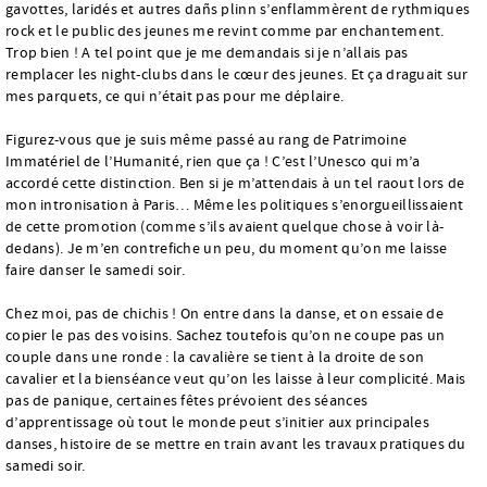
gavottes, laridés et autres dañs plinn s’enflammèrent de rythmiques
rock et le public des jeunes me revint comme par enchantement.
Trop bien ! A tel point que je me demandais si je n’allais pas
remplacer les night-clubs dans le cœur des jeunes. Et ça draguait sur
mes parquets, ce qui n’était pas pour me déplaire.
Figurez-vous que je suis même passé au rang de Patrimoine
Immatériel de l’Humanité, rien que ça ! C’est l’Unesco qui m’a
accordé cette distinction. Ben si je m’attendais à un tel raout lors de
mon intronisation à Paris… Même les politiques s’enorgueillissaient
de cette promotion (comme s’ils avaient quelque chose à voir là-
dedans). Je m’en contrefiche un peu, du moment qu’on me laisse
faire danser le samedi soir.
Chez moi, pas de chichis ! On entre dans la danse, et on essaie de
copier le pas des voisins. Sachez toutefois qu’on ne coupe pas un
couple dans une ronde : la cavalière se tient à la droite de son
cavalier et la bienséance veut qu’on les laisse à leur complicité. Mais
pas de panique, certaines fêtes prévoient des séances
d’apprentissage où tout le monde peut s’initier aux principales
danses, histoire de se mettre en train avant les travaux pratiques du
samedi soir.