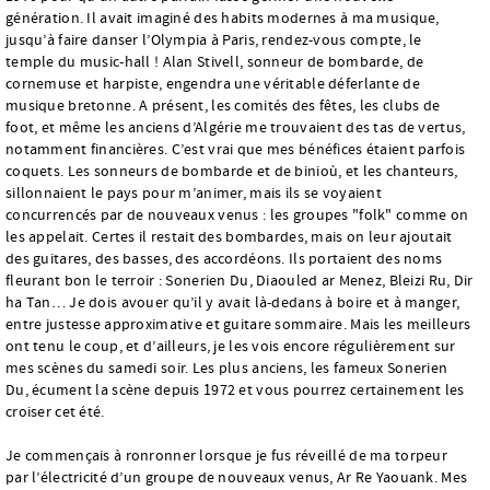
génération. Il avait imaginé des habits modernes à ma musique,
jusqu’à faire danser l’Olympia à Paris, rendez-vous compte, le
temple du music-hall ! Alan Stivell, sonneur de bombarde, de
cornemuse et harpiste, engendra une véritable déferlante de
musique bretonne. A présent, les comités des fêtes, les clubs de
foot, et même les anciens d’Algérie me trouvaient des tas de vertus,
notamment financières. C’est vrai que mes bénéfices étaient parfois
coquets. Les sonneurs de bombarde et de binioù, et les chanteurs,
sillonnaient le pays pour m’animer, mais ils se voyaient
concurrencés par de nouveaux venus : les groupes "folk" comme on
les appelait. Certes il restait des bombardes, mais on leur ajoutait
des guitares, des basses, des accordéons. Ils portaient des noms
fleurant bon le terroir : Sonerien Du, Diaouled ar Menez, Bleizi Ru, Dir
ha Tan… Je dois avouer qu’il y avait là-dedans à boire et à manger,
entre justesse approximative et guitare sommaire. Mais les meilleurs
ont tenu le coup, et d’ailleurs, je les vois encore régulièrement sur
mes scènes du samedi soir. Les plus anciens, les fameux Sonerien
Du, écument la scène depuis 1972 et vous pourrez certainement les
croiser cet été.
Je commençais à ronronner lorsque je fus réveillé de ma torpeur
par l’électricité d’un groupe de nouveaux venus, Ar Re Yaouank. Mes