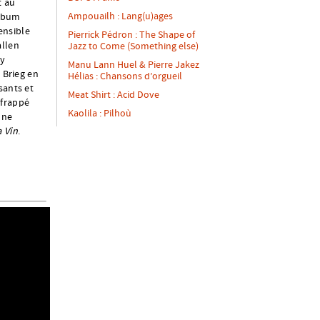
t au
Ampouailh : Lang(u)ages
album
sensible
Pierrick Pédron : The Shape of
allen
Jazz to Come (Something else)
ry
Manu Lann Huel & Pierre Jakez
 Brieg en
Hélias : Chansons d’orgueil
sants et
Meat Shirt : Acid Dove
t frappé
Kaolila : Pilhoù
une
a Vin
.