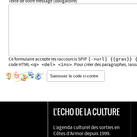
Texte de votre message (obligatoire)
[->url] {{gras}} 
Ce formulaire accepte les raccourcis SPIP
<q> <del> <ins>
code HTML
. Pour créer des paragraphes, lais
L’ECHO DE LA CULTURE
L’agenda culturel des sorties en
Côtes d’Armor depuis 1999.