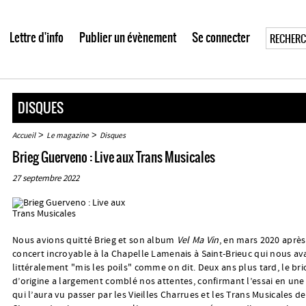
Lettre d'info
Publier un évènement
Se connecter
DISQUES
>
>
Accueil
Le magazine
Disques
Brieg Guerveno : Live aux Trans Musicales
27 septembre 2022
Nous avions quitté Brieg et son album
Vel Ma Vin
, en mars 2020 aprè
concert incroyable à la Chapelle Lamenais à Saint-Brieuc qui nous ava
littéralement "mis les poils" comme on dit. Deux ans plus tard, le bri
d’origine a largement comblé nos attentes, confirmant l’essai en un
qui l’aura vu passer par les Vieilles Charrues et les Trans Musicales d