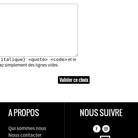
{italique} <quote> <code>
et le
sez simplement des lignes vides.
A PROPOS
NOUS SUIVRE
Qui sommes nous
Nous contacter