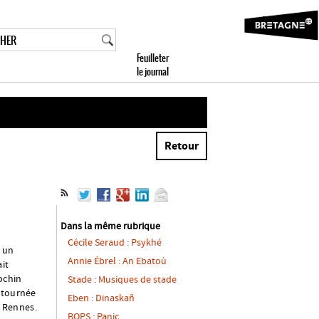
Retour
Dans la même rubrique
Cécile Seraud : Psykhé
s un
Annie Ébrel : An Ebatoù
it
ochin
Stade : Musiques de stade
e tournée
Eben : Dinaskañ
e Rennes.
BOPS : Panic