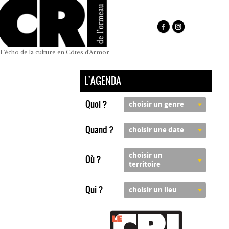
L'écho de la culture en Côtes d'Armor
L'AGENDA
Quoi ?
choisir un genre
Quand ?
choisir une date
choisir un
Où ?
territoire
Qui ?
choisir un lieu