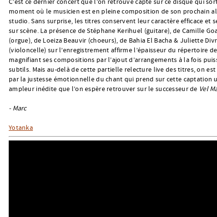
C’est ce dernier concert que l’on retrouve capté sur ce disque qui sor
moment où le musicien est en pleine composition de son prochain 
studio. Sans surprise, les titres conservent leur caractère efficace et 
sur scène. La présence de Stéphane Kerihuel (guitare), de Camille Go
(orgue), de Loeiza Beauvir (choeurs), de Bahia El Bacha & Juliette Div
(violoncelle) sur l’enregistrement affirme l’épaisseur du répertoire de
magnifiant ses compositions par l’ajout d’arrangements à la fois puis
subtils. Mais au-delà de cette partielle relecture live des titres, on es
par la justesse émotionnelle du chant qui prend sur cette captation 
ampleur inédite que l’on espère retrouver sur le successeur de
Vel M
- Marc
Yotanka