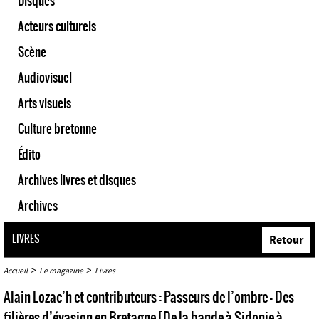
Disques
Acteurs culturels
Scène
Audiovisuel
Arts visuels
Culture bretonne
Édito
Archives livres et disques
Archives
LIVRES
Retour
>
>
Accueil
Le magazine
Livres
Alain Lozac’h et contributeurs : Passeurs de l’ombre - Des
filières d’évasion en Bretagne [De la bande à Sidonie à