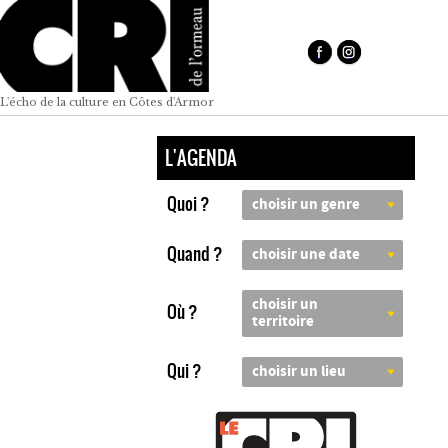
L'écho de la culture en Côtes d'Armor
L'AGENDA
Quoi ?
choisir un genre
Quand ?
choisir une date
choisir un
Où ?
territoire
Qui ?
choisir un lieu