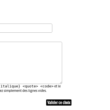
{italique} <quote> <code>
et le
sez simplement des lignes vides.