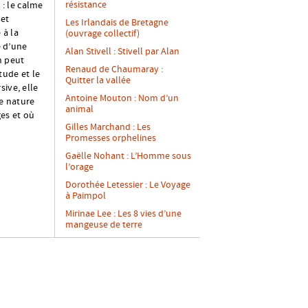
résistance
 : le calme
 et
Les Irlandais de Bretagne
 à la
(ouvrage collectif)
e d’une
Alan Stivell : Stivell par Alan
n peut
Renaud de Chaumaray :
tude et le
Quitter la vallée
sive, elle
Antoine Mouton : Nom d’un
e nature
animal
ges et où
Gilles Marchand : Les
Promesses orphelines
Gaëlle Nohant : L’Homme sous
l’orage
Dorothée Letessier : Le Voyage
à Paimpol
Mirinae Lee : Les 8 vies d’une
mangeuse de terre