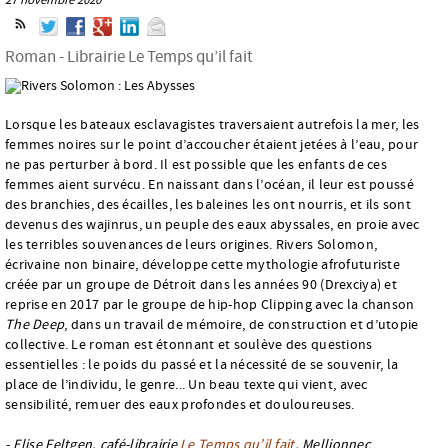
Roman - Librairie Le Temps qu’il fait
Lorsque les bateaux esclavagistes traversaient autrefois la mer, les
femmes noires sur le point d’accoucher étaient jetées à l’eau, pour
ne pas perturber à bord. Il est possible que les enfants de ces
femmes aient survécu. En naissant dans l’océan, il leur est poussé
des branchies, des écailles, les baleines les ont nourris, et ils sont
devenus des wajinrus, un peuple des eaux abyssales, en proie avec
les terribles souvenances de leurs origines. Rivers Solomon,
écrivaine non binaire, développe cette mythologie afrofuturiste
créée par un groupe de Détroit dans les années 90 (Drexciya) et
reprise en 2017 par le groupe de hip-hop Clipping avec la chanson
The Deep
, dans un travail de mémoire, de construction et d’utopie
collective. Le roman est étonnant et soulève des questions
essentielles : le poids du passé et la nécessité de se souvenir, la
place de l’individu, le genre... Un beau texte qui vient, avec
sensibilité, remuer des eaux profondes et douloureuses.
- Elise Feltgen, café-librairie
Le Temps qu’il fait
, Mellionnec