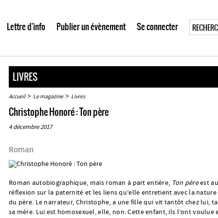
Lettre d'info
Publier un évènement
Se connecter
LIVRES
>
>
Accueil
Le magazine
Livres
Christophe Honoré : Ton père
4 décembre 2017
Roman
Roman autobiographique, mais roman à part entière,
Ton père
est au
réflexion sur la paternité et les liens qu’elle entretient avec la natur
du père. Le narrateur, Christophe, a une fille qui vit tantôt chez lui, t
sa mère. Lui est homosexuel, elle, non. Cette enfant, ils l’ont voulue e