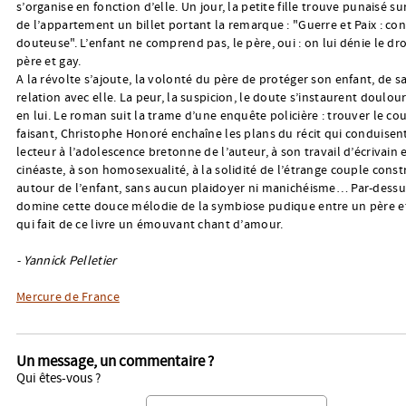
s’organise en fonction d’elle. Un jour, la petite fille trouve punaisé su
de l’appartement un billet portant la remarque : "Guerre et Paix : co
douteuse". L’enfant ne comprend pas, le père, oui : on lui dénie le dro
père et gay.
A la révolte s’ajoute, la volonté du père de protéger son enfant, de s
relation avec elle. La peur, la suspicion, le doute s’instaurent doul
en lui. Le roman suit la trame d’une enquête policière : trouver le co
faisant, Christophe Honoré enchaîne les plans du récit qui conduisent
lecteur à l’adolescence bretonne de l’auteur, à son travail d’écrivain 
cinéaste, à son homosexualité, à la solidité de l’étrange couple const
autour de l’enfant, sans aucun plaidoyer ni manichéisme… Par-dessu
domine cette douce mélodie de la symbiose pudique entre un père et 
qui fait de ce livre un émouvant chant d’amour.
- Yannick Pelletier
Mercure de France
Un message, un commentaire ?
Qui êtes-vous ?