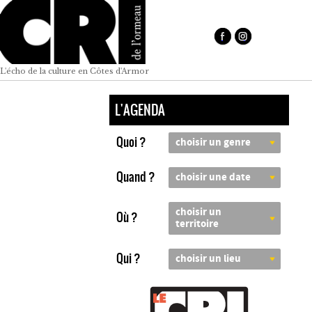
L'écho de la culture en Côtes d'Armor
L'AGENDA
Quoi ?
choisir un genre
Quand ?
choisir une date
choisir un
Où ?
territoire
Qui ?
choisir un lieu