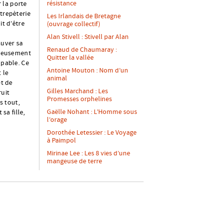
résistance
r la porte
ntrepèterie
Les Irlandais de Bretagne
it d’être
(ouvrage collectif)
Alan Stivell : Stivell par Alan
auver sa
Renaud de Chaumaray :
oureusement
Quitter la vallée
upable. Ce
Antoine Mouton : Nom d’un
 le
animal
et de
Gilles Marchand : Les
ruit
Promesses orphelines
s tout,
Gaëlle Nohant : L’Homme sous
sa fille,
l’orage
Dorothée Letessier : Le Voyage
à Paimpol
Mirinae Lee : Les 8 vies d’une
mangeuse de terre