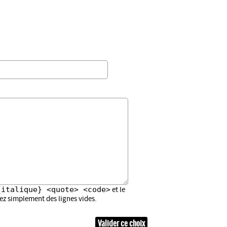
{italique} <quote> <code>
et le
sez simplement des lignes vides.