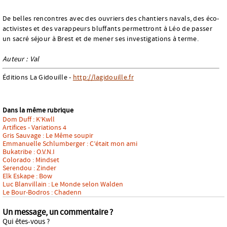
De belles rencontres avec des ouvriers des chantiers navals, des éco-
activistes et des varappeurs bluffants permettront à Léo de passer
un sacré séjour à Brest et de mener ses investigations à terme.
Auteur : Val
Éditions La Gidouille -
http://lagidouille.fr
Dans la même rubrique
Dom Duff : K’Kwll
Artifices - Variations 4
Gris Sauvage : Le Même soupir
Emmanuelle Schlumberger : C’était mon ami
Bukatribe : O.V.N.I
Colorado : Mindset
Serendou : Zinder
Elk Eskape : Bow
Luc Blanvillain : Le Monde selon Walden
Le Bour-Bodros : Chadenn
Un message, un commentaire ?
Qui êtes-vous ?