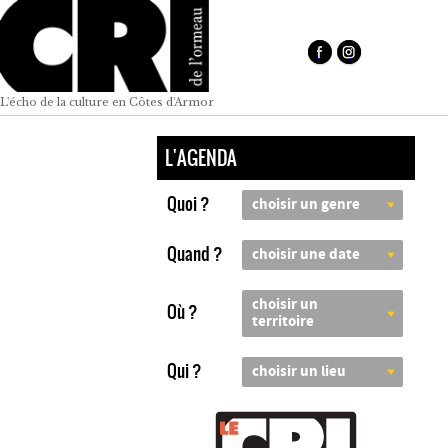
L'écho de la culture en Côtes d'Armor
L'AGENDA
Quoi ?
choisir un genre
Quand ?
choisir une date
choisir un
Où ?
territoire
Qui ?
choisir un lieu