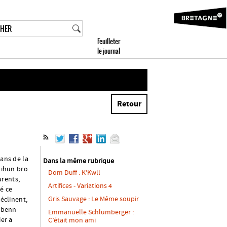
Retour
 ans de la
Dans la même rubrique
Dihun bro
Dom Duff : K’Kwll
rents,
Artifices - Variations 4
é ce
Gris Sauvage : Le Même soupir
éclinent,
labenn
Emmanuelle Schlumberger :
ier a
C’était mon ami