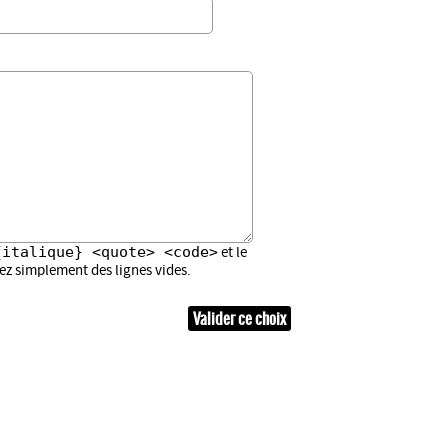
{italique} <quote> <code>
et le
sez simplement des lignes vides.