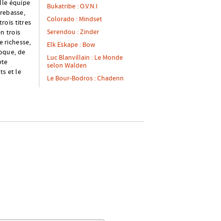
lle équipe
Bukatribe : O.V.N.I
trebasse,
Colorado : Mindset
rois titres
Serendou : Zinder
n trois
e richesse,
Elk Eskape : Bow
oque, de
Luc Blanvillain : Le Monde
pte
selon Walden
s et le
Le Bour-Bodros : Chadenn