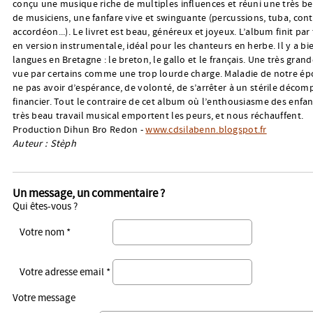
conçu une musique riche de multiples influences et réuni une très be
de musiciens, une fanfare vive et swinguante (percussions, tuba, con
accordéon...). Le livret est beau, généreux et joyeux. L’album finit par t
en version instrumentale, idéal pour les chanteurs en herbe. Il y a bie
langues en Bretagne : le breton, le gallo et le français. Une très grand
vue par certains comme une trop lourde charge. Maladie de notre ép
ne pas avoir d’espérance, de volonté, de s’arrêter à un stérile décom
financier. Tout le contraire de cet album où l’enthousiasme des enfant
très beau travail musical emportent les peurs, et nous réchauffent.
Production Dihun Bro Redon -
www.cdsilabenn.blogspot.fr
Auteur : Stèph
Un message, un commentaire ?
Qui êtes-vous ?
Votre nom *
Votre adresse email *
Votre message