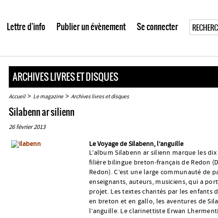
Lettre d'info
Publier un évènement
Se connecter
ARCHIVES LIVRES ET DISQUES
>
>
Accueil
Le magazine
Archives livres et disques
Silabenn ar silienn
26 février 2013
Le Voyage de Silabenn, l’anguille
L’album Silabenn ar silienn marque les dix
filière bilingue breton-français de Redon (
Redon). C’est une large communauté de pa
enseignants, auteurs, musiciens, qui a port
projet. Les textes chantés par les enfants d
en breton et en gallo, les aventures de Si
l’anguille. Le clarinettiste Erwan Lherment