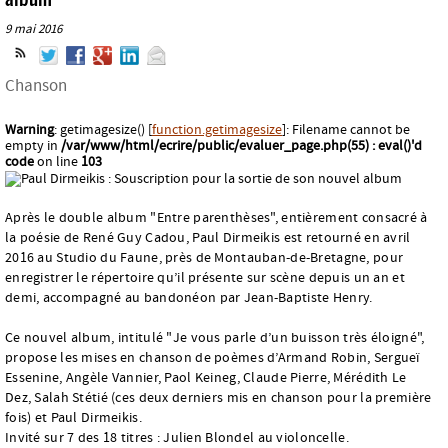
9 mai 2016
Chanson
Warning
: getimagesize() [
function.getimagesize
]: Filename cannot be
empty in
/var/www/html/ecrire/public/evaluer_page.php(55) : eval()'d
code
on line
103
Après le double album "Entre parenthèses", entièrement consacré à
la poésie de René Guy Cadou, Paul Dirmeikis est retourné en avril
2016 au Studio du Faune, près de Montauban-de-Bretagne, pour
enregistrer le répertoire qu’il présente sur scène depuis un an et
demi, accompagné au bandonéon par Jean-Baptiste Henry.
Ce nouvel album, intitulé "Je vous parle d’un buisson très éloigné",
propose les mises en chanson de poèmes d’Armand Robin, Sergueï
Essenine, Angèle Vannier, Paol Keineg, Claude Pierre, Mérédith Le
Dez, Salah Stétié (ces deux derniers mis en chanson pour la première
fois) et Paul Dirmeikis.
Invité sur 7 des 18 titres : Julien Blondel au violoncelle.