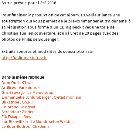
Sortie prévue pour l’été 2016.
Pour finaliser la production de cet album, L’Eveilleur lance une
souscription qui vous permet de le pré-commander et d’aider ainsi à
sa réalisation sous forme d’un CD digipack avec une toile de
Christian Tual en couverture, et un livret de 20 pages avec des
photos de Philippe Boulenger.
Extraits sonores et modalites de souscription sur
http://p.dirmeikis.free.fr
Dans la même rubrique
Dom Duff : K’Kwll
Artifices - Variations 4
Gris Sauvage : Le Même soupir
Emmanuelle Schlumberger : C’était mon ami
Bukatribe : O.V.N.I
Colorado : Mindset
Serendou : Zinder
Elk Eskape : Bow
Luc Blanvillain : Le Monde selon Walden
Le Bour-Bodros : Chadenn