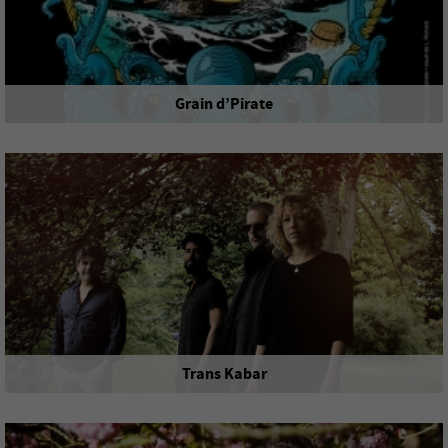
Grain d’Pirate
Festival
du 07 au 09 août
BINIC-ÉTABLES-SUR-MER
Trans Kabar
Concert
samedi 8 août