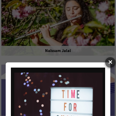
TRÉDREZ-LOCQUÉMEAU
Naïssam Jalal
×
Concert
dimanche 9 août
PLOËRDUT