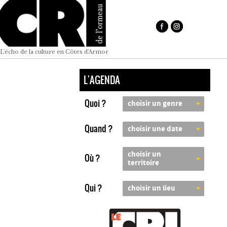
L'écho de la culture en Côtes d'Armor
L'AGENDA
Quoi ?
choisir un genre
Quand ?
choisir une date
choisir un
Où ?
territoire
Qui ?
choisir un lieu