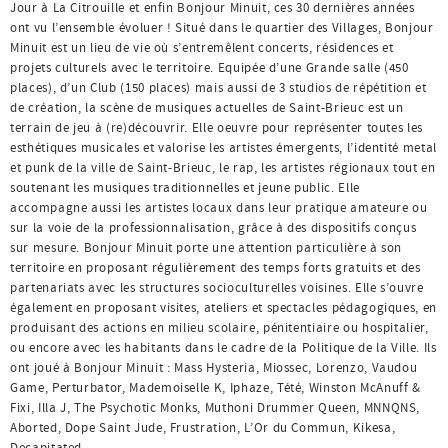
Jour à La Citrouille et enfin Bonjour Minuit, ces 30 dernières années
ont vu l’ensemble évoluer ! Situé dans le quartier des Villages, Bonjour
Minuit est un lieu de vie où s’entremêlent concerts, résidences et
projets culturels avec le territoire. Equipée d’une Grande salle (450
places), d’un Club (150 places) mais aussi de 3 studios de répétition et
de création, la scène de musiques actuelles de Saint-Brieuc est un
terrain de jeu à (re)découvrir. Elle oeuvre pour représenter toutes les
esthétiques musicales et valorise les artistes émergents, l’identité metal
et punk de la ville de Saint-Brieuc, le rap, les artistes régionaux tout en
soutenant les musiques traditionnelles et jeune public. Elle
accompagne aussi les artistes locaux dans leur pratique amateure ou
sur la voie de la professionnalisation, grâce à des dispositifs conçus
sur mesure. Bonjour Minuit porte une attention particulière à son
territoire en proposant régulièrement des temps forts gratuits et des
partenariats avec les structures socioculturelles voisines. Elle s’ouvre
également en proposant visites, ateliers et spectacles pédagogiques, en
produisant des actions en milieu scolaire, pénitentiaire ou hospitalier,
ou encore avec les habitants dans le cadre de la Politique de la Ville. Ils
ont joué à Bonjour Minuit : Mass Hysteria, Miossec, Lorenzo, Vaudou
Game, Perturbator, Mademoiselle K, Iphaze, Tété, Winston McAnuff &
Fixi, Illa J, The Psychotic Monks, Muthoni Drummer Queen, MNNQNS,
Aborted, Dope Saint Jude, Frustration, L’Or du Commun, Kikesa,