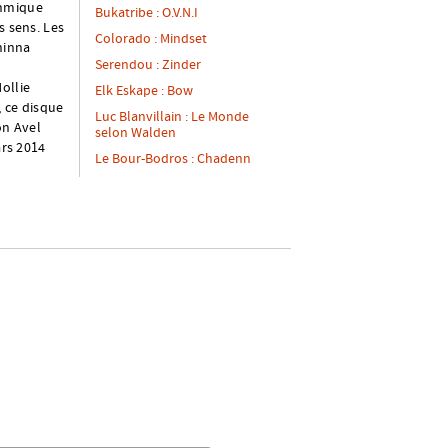
thmique
Bukatribe : O.V.N.I
s sens. Les
Colorado : Mindset
hinna
Serendou : Zinder
ollie
Elk Eskape : Bow
, ce disque
Luc Blanvillain : Le Monde
on Avel
selon Walden
ars 2014
Le Bour-Bodros : Chadenn