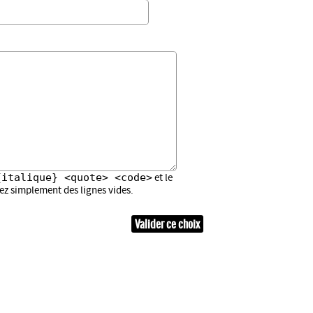
{italique} <quote> <code>
et le
sez simplement des lignes vides.