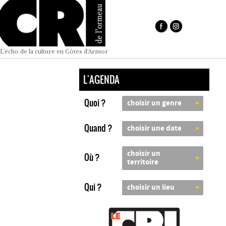
L'écho de la culture en Côtes d'Armor
L'AGENDA
Quoi ?
choisir un genre
Quand ?
choisir une date
choisir un
Où ?
territoire
Qui ?
choisir un lieu