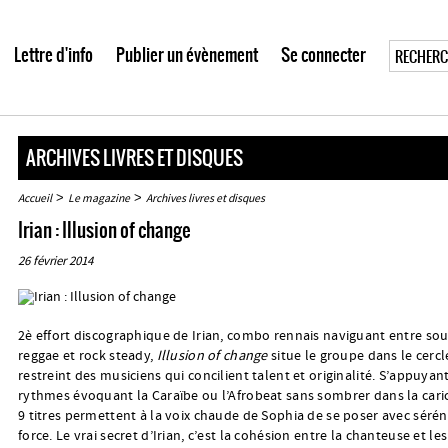
Lettre d'info
Publier un évènement
Se connecter
ARCHIVES LIVRES ET DISQUES
>
>
Accueil
Le magazine
Archives livres et disques
Irian : Illusion of change
26 février 2014
2è effort discographique de Irian, combo rennais naviguant entre soul
reggae et rock steady,
Illusion of change
situe le groupe dans le cercl
restreint des musiciens qui concilient talent et originalité. S’appuyan
rythmes évoquant la Caraïbe ou l’Afrobeat sans sombrer dans la caric
9 titres permettent à la voix chaude de Sophia de se poser avec sérén
force. Le vrai secret d’Irian, c’est la cohésion entre la chanteuse et les