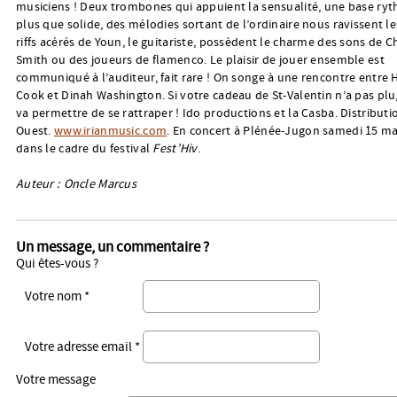
musiciens ! Deux trombones qui appuient la sensualité, une base ry
plus que solide, des mélodies sortant de l’ordinaire nous ravissent le
riffs acérés de Youn, le guitariste, possèdent le charme des sons de C
Smith ou des joueurs de flamenco. Le plaisir de jouer ensemble est
communiqué à l’auditeur, fait rare ! On songe à une rencontre entre H
Cook et Dinah Washington. Si votre cadeau de St-Valentin n’a pas plu
va permettre de se rattraper ! Ido productions et la Casba. Distributi
Ouest.
www.irianmusic.com
. En concert à Plénée-Jugon samedi 15 m
dans le cadre du festival
Fest’Hiv
.
Auteur : Oncle Marcus
Un message, un commentaire ?
Qui êtes-vous ?
Votre nom *
Votre adresse email *
Votre message