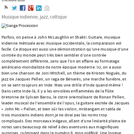
Musique indienne, jazz, celtique
Parfois, on pense à John McLaughlin et Shakti. Guitare, musique
indienne métissée avec musique occidentale, la comparaison est
facile. Ce disque est aussi une démonstration qu’une musique d’une
contrée du monde peut très bien sembler d’une contrée
complètement différente, sans que l’on ait affaire au formatage
américano-mondialiste de notre époque moderne. Ici, on a aussi
bien une chanson de Joni Mitchell, un thème de Kristen Noguès, du
jazz de Jacques Pellen, un raga de Bénarès, une marche funèbre, et
on se sent toujours en Inde. Mais une drôle d’Inde quand-même !
Dans cette Inde-là, il y a les envolées enflammées de la flûte
bretonne de Sylvain Barou, le cistre orientalisant de Ronan Pellen,
leader musical de l’ensemble de l’opus, la guitare excitée de Jacques
« John Mc » Pellen, et bien sûr les violon, mridangam et tabla de
trois musiciens indiens dont je ne dirai pas les noms trop
compliqués. Des morceaux inégaux, allant d’une linéarité pleine de
notes sans beaucoup de relief à des aventures aux magnifiques
surprises, culminant dans le numéro 8, mon préféré. Une longue