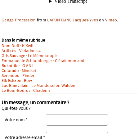
Ganga Procession
from
LAFONTAINE Jacques-Yves
on
Vimeo
.
Dans la même rubrique
Dom Duff : K’Kwll
Artifices - Variations 4
Gris Sauvage : Le Même soupir
Emmanuelle Schlumberger : C’était mon ami
Bukatribe : O.V.N.I
Colorado : Mindset
Serendou : Zinder
Elk Eskape : Bow
Luc Blanvillain : Le Monde selon Walden
Le Bour-Bodros : Chadenn
Un message, un commentaire ?
Qui êtes-vous ?
Votre nom *
Votre adresse email *