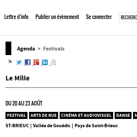
Lettre d'info
Publier un évènement
Se connecter
Agenda
> Festivals
Le Mille
DU 20 AU 23 AOÛT
FESTIVAL
ARTS DE RUE
CINÉMA ET AUDIOVISUEL
DANSE
ST-BRIEUC
|
Vallée de Gouédic
|
Pays de Saint-Brieuc