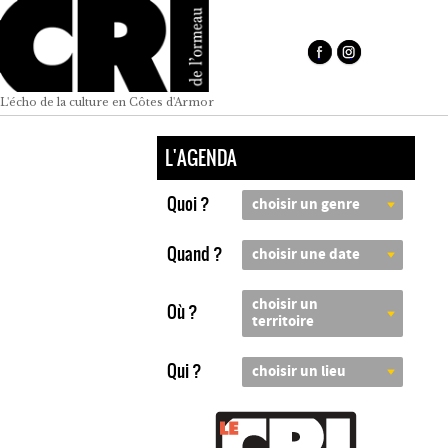
L'écho de la culture en Côtes d'Armor
L'AGENDA
Quoi ?
choisir un genre
Quand ?
choisir une date
choisir un
Où ?
territoire
Qui ?
choisir un lieu