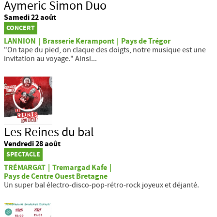
Aymeric Simon Duo
Samedi 22 août
CONCERT
LANNION
|
Brasserie Kerampont
|
Pays de Trégor
"On tape du pied, on claque des doigts, notre musique est une
invitation au voyage." Ainsi...
Les Reines du bal
Vendredi 28 août
SPECTACLE
TRÉMARGAT
|
Tremargad Kafe
|
Pays de Centre Ouest Bretagne
Un super bal électro-disco-pop-rétro-rock joyeux et déjanté.