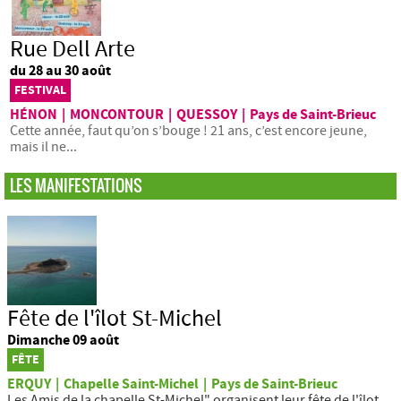
Rue Dell Arte
du 28 au 30 août
FESTIVAL
HÉNON
|
MONCONTOUR
|
QUESSOY
|
Pays de Saint-Brieuc
Cette année, faut qu’on s’bouge ! 21 ans, c’est encore jeune,
mais il ne...
LES MANIFESTATIONS
Fête de l'îlot St-Michel
Dimanche 09 août
FÊTE
ERQUY
|
Chapelle Saint-Michel
|
Pays de Saint-Brieuc
Les Amis de la chapelle St-Michel" organisent leur fête de l'îlot