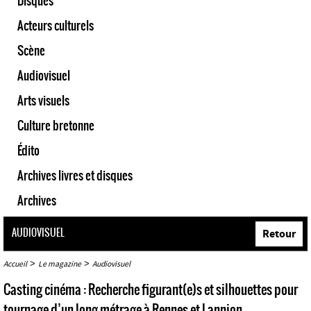
Disques
Acteurs culturels
Scène
Audiovisuel
Arts visuels
Culture bretonne
Édito
Archives livres et disques
Archives
AUDIOVISUEL
Retour
>
>
Accueil
Le magazine
Audiovisuel
Casting cinéma : Recherche figurant(e)s et silhouettes pour
tournage d’un long métrage à Rennes et Lannion