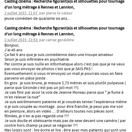
Casting cinéma : Recherche figurant(e)s et silhouettes pour tournage
d’un long métrage à Rennes et Lannion,
2 juillet 2015, 11:07
,
par
pierre le valeur
jeune comédien de quarante six ans...
Casting cinéma : Recherche figurant(e)s et silhouettes pour tournage
d’un long métrage à Rennes et Lannion,
2 juillet 2015, 13:53
,
par
carraz geraldine
Bonjour,
J’ai 40 ans
Ça fait 6 ans que je suis comédienne dans une troupe amateur
Sinon je suis infirmière en psychiatrie
Par contre je suis nulle en informatique alors c’est pas que je ne veux
pas vous envoyer de photos c’est que je SAIS PAS !
Éventuellement si vous m’envoyez un mail je pourrais vous en faire
parvenir en pièce jointe .
En gros : je suis brune, je mesure 1,73 mètres et suis plutôt pulpeuse (
parce que Gironde c’est pas un joli mot !!!).
Je vais finir par avoir la voix de Jeanne Moreau parce que " je fume à
m’en relever la nuit"
Je suis extrêmement patiente et je voudrais tenter l’expérience même
si je suis coupée au montage : pour être franche, je peux pas me voir
en peinture, alors en vidéo .... D’ailleurs toutes nos pièces sont
filmées, je n’en ai pas regardé une !!!!
Je suis docile et obéissante mais pas de sexe devant une caméra ( par
contre hors champ ça peut se négocier !!!!
Mes loisirs sont : lire écrire et lire ; être avec mes patients qui sont une