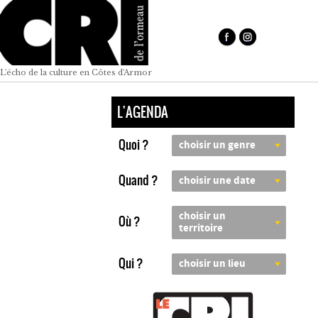
L'écho de la culture en Côtes d'Armor
L'AGENDA
Quoi ?
choisir un genre
Quand ?
choisir une date
choisir un
Où ?
territoire
Qui ?
choisir un lieu